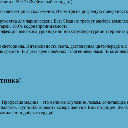
твии с ISO 7376 (Зеленый стандарт).
исключает риск скольжения. Несмотря на рифленую поверхность 
укоятка для ларингоскопа EasyClean не требует разбора компле
тарей. 100% водонепроницаемость.
нфекция высокого уровня) или низкотемпературной стерилиза
светодиода. Интенсивность света, достоверная цветопередача 
ь яркости. В 3 раза ярче обычных галогеновых ламп. В комплек
отника!
 Профессия медика - это великое служение людям, сочетающее 
йкостью. Пусть Ваша забота возвращается к Вам сторицей. Жела
ые жизни и добрые сердца!