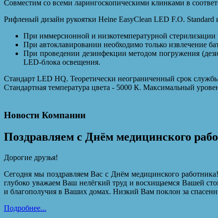
Совместим со всеми ларингоскопическими клинками в соответс
Рифленый дизайн рукоятки Heine EasyClean LED F.O. Standard 
При иммерсионной и низкотемпературной стерилизации р
При автоклавировании необходимо только извлечение ба
При проведении дезинфекции методом погружения (дези
LED-блока освещения.
Стандарт LED HQ. Теоретически неограниченный срок службы 
Стандартная температура цвета - 5000 К. Максимальный уровен
Новости Компании
Поздравляем с Днём медицинского раб
Дорогие друзья!
Сегодня мы поздравляем Вас с Днём медицинского работника!
глубоко уважаем Ваш нелёгкий труд и восхищаемся Вашей сто
и благополучия в Ваших домах. Низкий Вам поклон за спасенн
Подробнее...