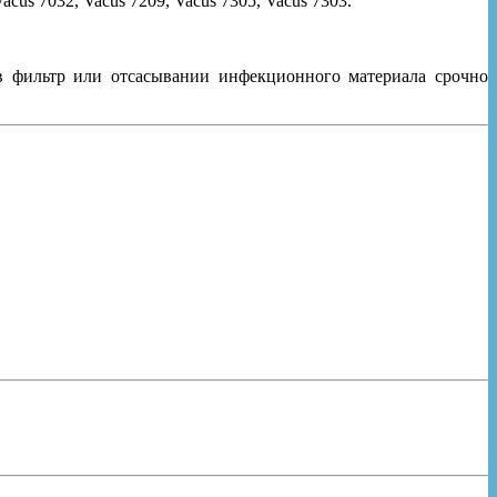
cus 7032, Vacus 7209, Vacus 7305, Vacus 7303.
в фильтр или отсасывании инфекционного материала срочно