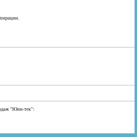
спирации.
одаж "Юни-тек":