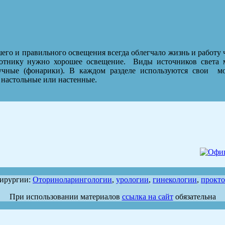
его и правильного освещения всегда облегчало жизнь и работу 
отнику нужно хорошее освещение. Виды источников света м
ручные (фонарики). В каждом разделе используются свои 
 настольные или настенные.
хирургии:
Оториноларингологии
,
урологии
,
гинекологии
,
прокт
При использовании материалов
ссылка на сайт
обязательна