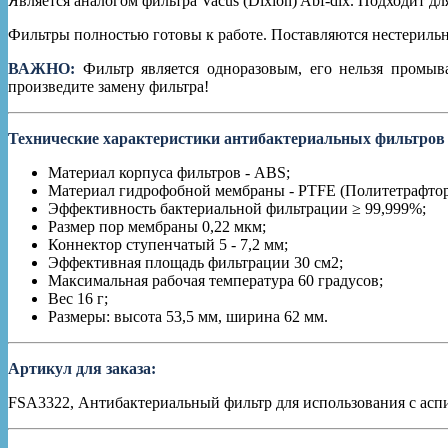
Является аналогом фильтра Vacus (Dixion) Abf-dix. Подходит дл
Фильтры полностью готовы к работе. Поставляются нестерильн
ВАЖНО:
Фильтр является одноразовым, его нельзя промыв
произведите замену фильтра!
Технические характеристики антибактериальных фильтров
Материал корпуса фильтров - ABS;
Материал гидрофобной мембраны - PTFE (Политетрафтор
Эффективность бактериальной фильтрации ≥ 99,999%;
Размер пор мембраны 0,22 мкм;
Коннектор ступенчатый 5 - 7,2 мм;
Эффективная площадь фильтрации 30 см2;
Максимальная рабочая температура 60 градусов;
Вес 16 г;
Размеры: высота 53,5 мм, ширина 62 мм.
Артикул для заказа:
FSA3322, Антибактериальный фильтр для использования с ас