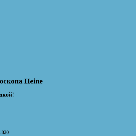
оскопа Heine
дкой!
2.820