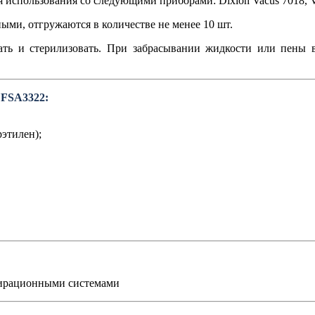
я использования со следующими приборами: Dixion Vacus 7018, Va
ыми, отгружаются в количестве не менее 10 шт.
ать и стерилизовать. При забрасывании жидкости или пены 
 FSA3322:
этилен);
пирационными системами