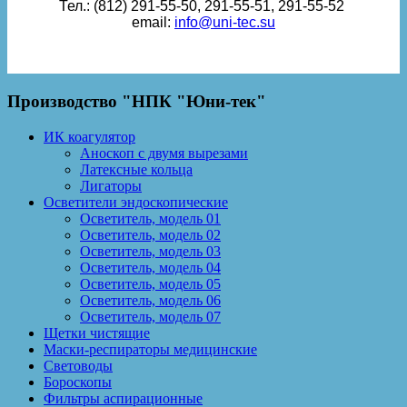
Тел.: (812) 291-55-50, 291-55-51, 291-55-52
email:
info@uni-tec.su
Производство "НПК "Юни-тек"
ИК коагулятор
Аноскоп с двумя вырезами
Латексные кольца
Лигаторы
Осветители эндоскопические
Осветитель, модель 01
Осветитель, модель 02
Осветитель, модель 03
Осветитель, модель 04
Осветитель, модель 05
Осветитель, модель 06
Осветитель, модель 07
Щетки чистящие
Маски-респираторы медицинские
Световоды
Бороскопы
Фильтры аспирационные