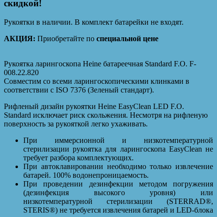
скидкой!
Рукоятки в наличии. В комплект батарейки не входят.
АКЦИЯ:
Приобретайте по
специальной цене
Рукоятка ларингоскопа Heine батареечная Standard F.O. F-
008.22.820
Совместим со всеми ларингоскопическими клинками в
соответствии с ISO 7376 (Зеленый стандарт).
Рифленый дизайн рукоятки Heine EasyClean LED F.O.
Standard исключает риск скольжения. Несмотря на рифленую
поверхность за рукояткой легко ухаживать.
При иммерсионной и низкотемпературной
стерилизации рукоятка для ларингоскопа EasyClean не
требует разбора комплектующих.
При автоклавировании необходимо только извлечение
батарей. 100% водонепроницаемость.
При проведении дезинфекции методом погружения
(дезинфекция высокого уровня) или
низкотемпературной стерилизации (STERRAD®,
STERIS®) не требуется извлечения батарей и LED-блока