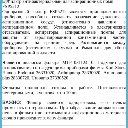
Одноразовый фильтр FSP5212 является принадлежностью
приборов, способных создавать разрежение давления в
аспирационном сосуде (относительно давления в
аспирационном поле). Устанавливается в электрические
отсасыватели, аспираторы, аспирационные помпы для
защиты от аэролизированной контаминации частей
оборудования на границе сред. Располагается между
прибором (источником вакуума) и ёмкостью для сбора
аспирированной жидкости.
Является аналогом фильтра MTP 031124-10. Подходит для
использования со следующими приборами фирмы Karl Storz:
Hamou Endomat 26331020, Arthropump 28330020, Arthropump
plus 28330720, Uropump 27330520.
Фильтры полностью готовы к работе. Поставляются
нестерильными, в упаковках по 10 шт.
ВАЖНО:
Фильтр является одноразовым, его нельзя
промывать и стерилизовать. При забрасывании жидкости или
пены в фильтр или отсасывании инфекционного материала
срочно произведите замену фильтра!