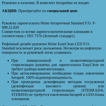
Рукоятки в наличии. В комплект батарейки не входят.
АКЦИЯ:
Приобретайте по
специальной цене
Рукоятка ларингоскопа Heine батареечная Standard F.O. F-
008.22.820
Совместим со всеми ларингоскопическими клинками в
соответствии с ISO 7376 (Зеленый стандарт).
Рифленый дизайн рукоятки Heine EasyClean LED F.O.
Standard исключает риск скольжения. Несмотря на рифленую
поверхность за рукояткой легко ухаживать.
При иммерсионной и низкотемпературной
стерилизации рукоятка для ларингоскопа EasyClean не
требует разбора комплектующих.
При автоклавировании необходимо только извлечение
батарей. 100% водонепроницаемость.
При проведении дезинфекции методом погружения
(дезинфекция высокого уровня) или
низкотемпературной стерилизации (STERRAD®,
STERIS®) не требуется извлечения батарей и LED-блока
освещения.