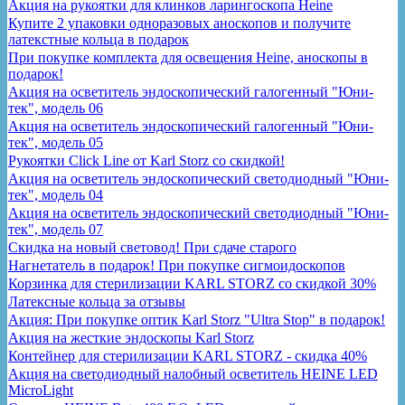
Акция на рукоятки для клинков ларингоскопа Heine
Купите 2 упаковки одноразовых аноскопов и получите
латекстные кольца в подарок
При покупке комплекта для освещения Heine, аноскопы в
подарок!
Акция на осветитель эндоскопический галогенный "Юни-
тек", модель 06
Акция на осветитель эндоскопический галогенный "Юни-
тек", модель 05
Рукоятки Click Line от Karl Storz со скидкой!
Акция на осветитель эндоскопический светодиодный "Юни-
тек", модель 04
Акция на осветитель эндоскопический светодиодный "Юни-
тек", модель 07
Скидка на новый световод! При сдаче старого
Нагнетатель в подарок! При покупке сигмоидоскопов
Корзинка для стерилизации KARL STORZ со скидкой 30%
Латексные кольца за отзывы
Акция: При покупке оптик Karl Storz "Ultra Stop" в подарок!
Акция на жесткие эндоскопы Karl Storz
Контейнер для стерилизации KARL STORZ - скидка 40%
Акция на светодиодный налобный осветитель HEINE LED
MicroLight