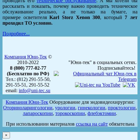
проводить его
техническое обслуживание
. А мы хотели бы
рассказать и показать, почему важно проводить техническое
обслуживание реально, а не только на бумаге, на
примере осветителя
Karl Storz Xenon 300
, который
7 лет
проходил ТО условно.
Подробнее...
Компания Юни-Тек
©
2010-2022
"Юни-тек" в социальных сетях.
8 (800) 777-02-77
Подписывайтесь!
(Бесплатно по РФ)
Тел.: (812) 291-55-50,
291-55-51, 291-55-52
email:
info@uni-tec.su
Компания Юни-Тек
Оборудование для эндовидеохирургии:
Оториноларингологии
,
урологии
,
гинекологии
,
проктологии
,
лапароскопии
,
торокоскопии
,
флебэктомии
.
При использовании материалов
ссылка на сайт
обязательна
×