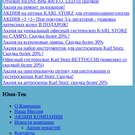
Отоскоп HEINE Beta 400 F.O. LED со скидкой
Акция на ремонт эндоскопов!
АКЦИЯ на оптики KARL STORZ для оториноларингологии
АКЦИЯ «3 +1» При покупке 3-х лигаторов - упаковка
латексных колец В ПОДАРОК!
Акция на уникальный офисный гистероскоп KARL STORZ
по CAMPO. Скидка более 20% !
Акция на ксеноновые лампы. Скидка более 30%
Акция на набор инструментов для цистоскопии Karl Storz.
Скидка более 20% !
Офисный гистероскоп Karl Storz BETTOCCHI (комплект со
скидкой более 20%)
Акция на оригинальную оптику для цистоскопии и
гистероскопии Karl Storz: Скидка!
Акция на артроскопы Karl Storz: скидка более 20%
Юни-Тек
О Компании
Наша Миссия
АКЦИИ КОМПАНИИ
Новости компании
Архив новостей
Контакты