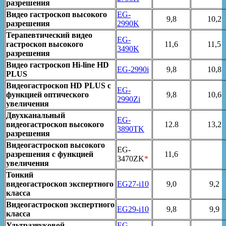
разрешения
Видео гастроскоп высокого
EG-
9,8
10,2
разрешения
2990K
Терапевтический видео
EG-
гастроскоп высокого
11,6
11,5
3490K
разрешения
Видео гастроскоп Hi-line HD
EG-2990i
9,8
10,8
PLUS
Видеогастроскоп HD PLUS с
EG-
функцией оптического
9,8
10,6
2990Zi
увеличения
Двухканальный
EG-
видеогастроскоп высокого
12.8
13,2
3890TK
разрешения
Видеогастроскоп высокого
EG-
разрешения с функцией
11,6
3470ZK
*
увеличения
Тонкий
видеогастроскоп экспертного
EG27-i10
9,0
9,2
класса
Видеогастроскоп экспертного
EG29-i10
9,8
9,9
класса
Ультразвуковой
EG-