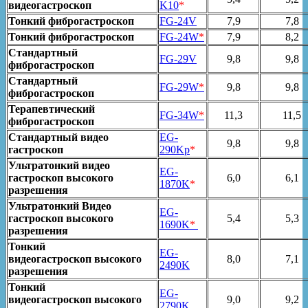
видеогастроскоп
K10
*
Тонкий фиброгастроскоп
FG-24V
7,9
7,8
Тонкий фиброгастроскоп
FG-24W
*
7,9
8,2
Стандартный
FG-29V
9,8
9,8
фиброгастроскоп
Стандартный
FG-29W
*
9,8
9,8
фиброгастроскоп
Терапевтический
FG-34W
*
11,3
11,5
фиброгастроскоп
Стандартный видео
EG-
9,8
9,8
гастроскоп
290Kp
*
Ультратонкий видео
EG-
гастроскоп высокого
6,0
6,1
1870K
*
разрешения
Ультратонкий Видео
EG-
гастроскоп высокого
5,4
5,3
1690K
*
разрешения
Тонкий
EG-
видеогастроскоп высокого
8,0
7,1
2490K
разрешения
Тонкий
EG-
видеогастроскоп высокого
9,0
9,2
2790K