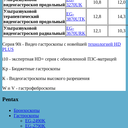
10,8
12,0
видеогастроскоп продольный
3270UK
Ультразвуковой
EG-
терапевтический
12,8
14,3
3870UTK
видеогастроскоп продольный
Ультразвуковой
EG-
12,1
10,3
видеогастроскоп радиальный
3670URK
Серия 90i - Видео гастроскопы с новейшей
технологией HD
PLUS
i10 - экспертная HD+ серия с обновленной ПЗС-матрицей
Kp - Бюджетные гастроскопы
К - Видеогастроскопы высокого разрешения
W и V - гастрофиброскопы
Pentax
Бронхоскопы
Гастроскопы
EG-2490K
EG-2790K