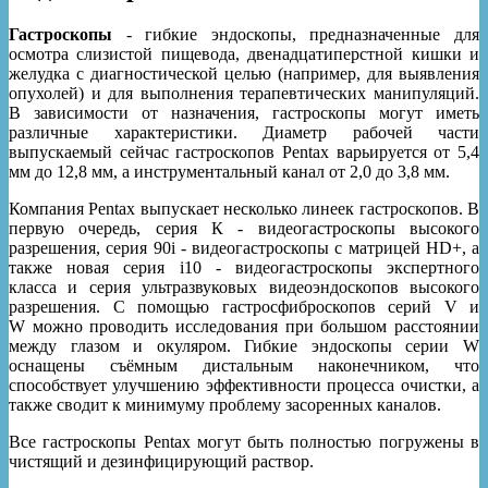
Гастроскопы
- гибкие эндоскопы, предназначенные для
осмотра слизистой пищевода, двенадцатиперстной кишки и
желудка с диагностической целью (например, для выявления
опухолей) и для выполнения терапевтических манипуляций.
В зависимости от назначения, гастроскопы могут иметь
различные характеристики. Диаметр рабочей части
выпускаемый сейчас гастроскопов Pentax варьируется от 5,4
мм до 12,8 мм, а инструментальный канал от 2,0 до 3,8 мм.
Компания Pentax выпускает несколько линеек гастроскопов. В
первую очередь, серия К - видеогастроскопы высокого
разрешения, серия 90i - видеогастроскопы с матрицей HD+, а
также новая серия i10 - видеогастроскопы экспертного
класса и серия ультразвуковых видеоэндоскопов высокого
разрешения. С помощью гастросфиброскопов серий V и
W можно проводить исследования при большом расстоянии
между глазом и окуляром. Гибкие эндоскопы серии W
оснащены съёмным дистальным наконечником, что
способствует улучшению эффективности процесса очистки, а
также сводит к минимуму проблему засоренных каналов.
Все гастроскопы Pentax могут быть полностью погружены в
чистящий и дезинфицирующий раствор.