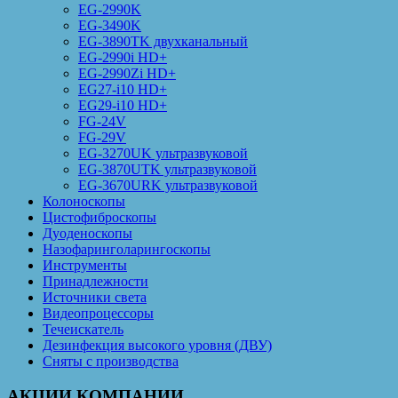
EG-2990K
EG-3490K
EG-3890TK двухканальный
EG-2990i HD+
EG-2990Zi HD+
EG27-i10 HD+
EG29-i10 HD+
FG-24V
FG-29V
EG-3270UK ультразвуковой
EG-3870UTK ультразвуковой
EG-3670URK ультразвуковой
Колоноскопы
Цистофиброскопы
Дуоденоскопы
Назофаринголарингоскопы
Инструменты
Принадлежности
Источники света
Видеопроцессоры
Течеискатель
Дезинфекция высокого уровня (ДВУ)
Сняты с производства
АКЦИИ КОМПАНИИ