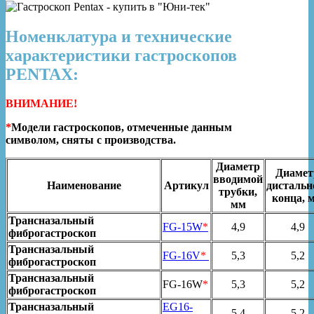
Номенклатура и технические
характеристики гастроскопов
PENTAX:
ВНИМАНИЕ!
*
Модели гастроскопов, отмеченные данным
символом, сняты с производства.
Диаметр
Диамет
вводимой
Наименование
Артикул
дистальн
трубки,
конца, 
мм
Трансназальный
FG-15W
*
4,9
4,9
фиброгастроскоп
Трансназальный
FG-16V
*
5,3
5,2
фиброгастроскоп
Трансназальный
FG-16W
*
5,3
5,2
фиброгастроскоп
Трансназальный
EG16-
5,4
5,2