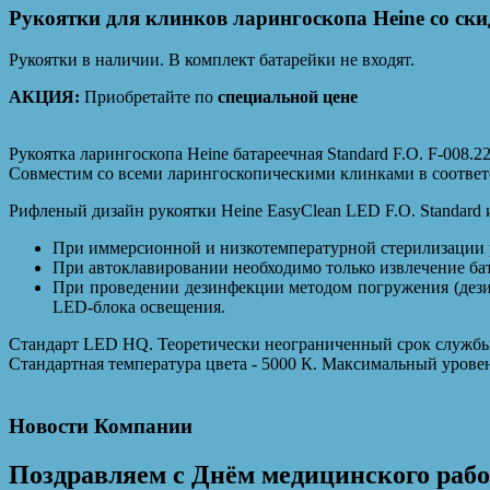
Рукоятки для клинков ларингоскопа Heine со ски
Рукоятки в наличии. В комплект батарейки не входят.
АКЦИЯ:
Приобретайте по
специальной цене
Рукоятка ларингоскопа Heine батареечная Standard F.O. F-008.2
Совместим со всеми ларингоскопическими клинками в соответс
Рифленый дизайн рукоятки Heine EasyClean LED F.O. Standard 
При иммерсионной и низкотемпературной стерилизации р
При автоклавировании необходимо только извлечение ба
При проведении дезинфекции методом погружения (дези
LED-блока освещения.
Стандарт LED HQ. Теоретически неограниченный срок службы 
Стандартная температура цвета - 5000 К. Максимальный уровен
Новости Компании
Поздравляем с Днём медицинского раб