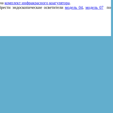
на
комплект инфракрасного коагулятора
.
брести эндоскопические осветители
модель 04
,
модель 07
по