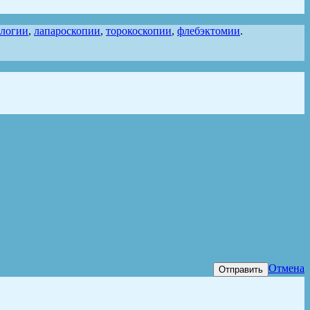
ологии
,
лапароскопии
,
торокоскопии
,
флебэктомии
.
Отмена
Отправить