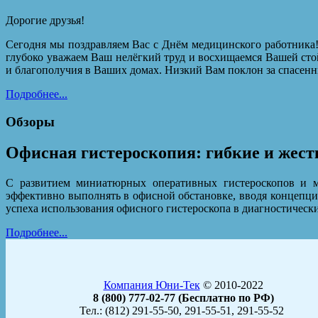
Дорогие друзья!
Сегодня мы поздравляем Вас с Днём медицинского работника!
глубоко уважаем Ваш нелёгкий труд и восхищаемся Вашей сто
и благополучия в Ваших домах. Низкий Вам поклон за спасенн
Подробнее...
Обзоры
Офисная гистероскопия: гибкие и жест
C развитием миниатюрных оперативных гистероскопов и ме
эффективно выполнять в офисной обстановке, вводя концепци
успеха использования офисного гистероскопа в диагностическ
Подробнее...
Компания Юни-Тек
© 2010-2022
8 (800) 777-02-77 (Бесплатно по РФ)
Тел.: (812) 291-55-50, 291-55-51, 291-55-52