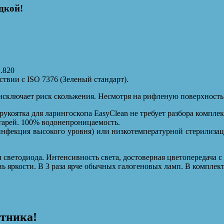
дкой!
2.820
твии с ISO 7376 (Зеленый стандарт).
исключает риск скольжения. Несмотря на рифленую поверхность 
укоятка для ларингоскопа EasyClean не требует разбора компле
тарей. 100% водонепроницаемость.
нфекция высокого уровня) или низкотемпературной стерилиза
светодиода. Интенсивность света, достоверная цветопередача 
ь яркости. В 3 раза ярче обычных галогеновых ламп. В комплек
отника!