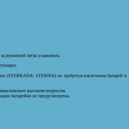
за рукояткой легко ухаживать.
ктующих.
ции (STERRAD®, STERIS®) не требуется извлечения батарей и
с максимально высоким индексом.
тации батарейки не предусмотрены.