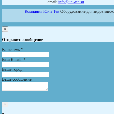
email:
info@uni-tec.su
Компания Юни-Тек
Оборудование для эндовидео
×
Отправить сообщение
Ваше имя:
*
Ваш E-mail:
*
Ваше город:
Ваше сообщение
×