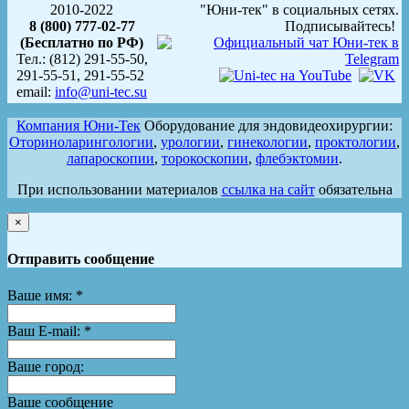
2010-2022
"Юни-тек" в социальных сетях.
8 (800) 777-02-77
Подписывайтесь!
(Бесплатно по РФ)
Тел.: (812) 291-55-50,
291-55-51, 291-55-52
email:
info@uni-tec.su
Компания Юни-Тек
Оборудование для эндовидеохирургии:
Оториноларингологии
,
урологии
,
гинекологии
,
проктологии
,
лапароскопии
,
торокоскопии
,
флебэктомии
.
При использовании материалов
ссылка на сайт
обязательна
×
Отправить сообщение
Ваше имя:
*
Ваш E-mail:
*
Ваше город:
Ваше сообщение