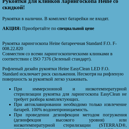
Рукоятки для клинков ларингоскопа Heine со
скидкой!
Рукоятки в наличии. В комплект батарейки не входят.
АКЦИЯ:
Приобретайте по
специальной цене
Рукоятка ларингоскопа Heine батареечная Standard F.O. F-
008.22.820
Совместим со всеми ларингоскопическими клинками в
соответствии с ISO 7376 (Зеленый стандарт).
Рифленый дизайн рукоятки Heine EasyClean LED F.O.
Standard исключает риск скольжения. Несмотря на рифленую
поверхность за рукояткой легко ухаживать.
При иммерсионной и низкотемпературной
стерилизации рукоятка для ларингоскопа EasyClean не
требует разбора комплектующих.
При автоклавировании необходимо только извлечение
батарей. 100% водонепроницаемость.
При проведении дезинфекции методом погружения
(дезинфекция высокого уровня) или
низкотемпературной стерилизации (STERRAD®,