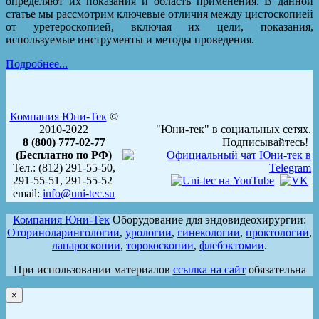
определяют их показания и область применения. В данной
статье мы рассмотрим ключевые отличия между цистоскопией
от уретероскопией, включая их цели, показания,
используемые инструменты и методы проведения.
Подробнее...
Компания Юни-Тек
©
2010-2022
"Юни-тек" в социальных сетях.
8 (800) 777-02-77
Подписывайтесь!
(Бесплатно по РФ)
Тел.: (812) 291-55-50,
291-55-51, 291-55-52
email:
info@uni-tec.su
Компания Юни-Тек
Оборудование для эндовидеохирургии:
Оториноларингологии
,
урологии
,
гинекологии
,
проктологии
,
лапароскопии
,
торокоскопии
,
флебэктомии
.
При использовании материалов
ссылка на сайт
обязательна
×