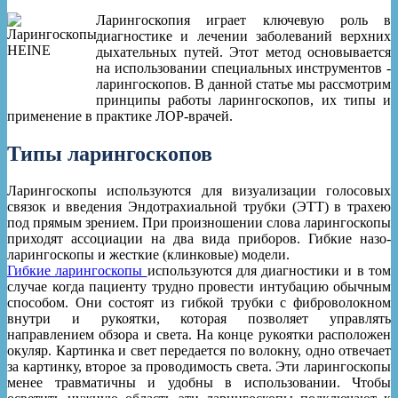
Ларингоскопия играет ключевую роль в
диагностике и лечении заболеваний верхних
дыхательных путей. Этот метод основывается
на использовании специальных инструментов -
ларингоскопов. В данной статье мы рассмотрим
принципы работы ларингоскопов, их типы и
применение в практике ЛОР-врачей.
Типы ларингоскопов
Ларингоскопы используются для визуализации голосовых
связок и введения Эндотрахиальной трубки (ЭТТ) в трахею
под прямым зрением. При произношении слова ларингоскопы
приходят ассоциации на два вида приборов. Гибкие назо-
ларингоскопы и жесткие (клинковые) модели.
Гибкие ларингоскопы
используются для диагностики и в том
случае когда пациенту трудно провести интубацию обычным
способом. Они состоят из гибкой трубки с фиброволокном
внутри и рукоятки, которая позволяет управлять
направлением обзора и света. На конце рукоятки расположен
окуляр. Картинка и свет передается по волокну, одно отвечает
за картинку, второе за проводимость света. Эти ларингоскопы
менее травматичны и удобны в использовании. Чтобы