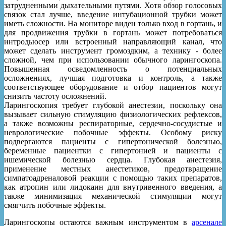
затрудненными дыхательными путями. Хотя обзор голосовых
связок стал лучше, введение интубационной трубки может
иметь сложности. На мониторе виден только вход в гортань, и
для продвижения трубки в гортань может потребоваться
интродьюсер или встроенный направляющий канал, что
может сделать инструмент громоздким, а технику - более
сложной, чем при использовании обычного ларингоскопа.
Повышенная осведомленность о потенциальных
осложнениях, лучшая подготовка и контроль, а также
соответствующее оборудование и отбор пациентов могут
снизить частоту осложнений.
Ларингоскопия требует глубокой анестезии, поскольку она
вызывает сильную стимуляцию физиологических рефлексов,
а также возможны респираторные, сердечно-сосудистые и
неврологические побочные эффекты. Особому риску
подвергаются пациенты с гипертонической болезнью,
беременные пациентки с гипертонией и пациенты с
ишемической болезнью сердца. Глубокая анестезия,
применение местных анестетиков, предотвращение
симпатоадреналовой реакции с помощью таких препаратов,
как атропин или лидокаин для внутривенного введения, а
также минимизация механической стимуляции могут
смягчить побочные эффекты.
Ларингоскопы остаются важным инструментом в
арсенале