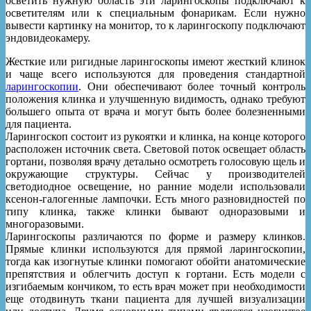
осветить нужную область эти ларингоскопы подключают к
осветителям или к специальным фонарикам. Если нужно
вывести картинку на монитор, то к ларингоскопу подключают
эндовидеокамеру.
Жесткие или ригидные ларингоскопы имеют жесткий клинок
и чаще всего используются для проведения стандартной
ларингоскопии
. Они обеспечивают более точный контроль
положения клинка и улучшенную видимость, однако требуют
большего опыта от врача и могут быть более болезненными
для пациента.
Ларингоскоп состоит из рукоятки и клинка, на конце которого
расположен источник света. Световой поток освещает область
гортани, позволяя врачу детально осмотреть голосовую щель и
окружающие структуры. Сейчас у производителей
светодиодное освещение, но ранние модели использовали
ксенон-галогенные лампочки. Есть много разновидностей по
типу клинка, также клинки бывают одноразовыми и
многоразовыми.
Ларингоскопы различаются по форме и размеру клинков.
Прямые клинки используются для прямой ларингоскопии,
тогда как изогнутые клинки помогают обойти анатомические
препятствия и облегчить доступ к гортани. Есть модели с
изгибаемым кончиком, то есть врач может при необходимости
еще отодвинуть ткани пациента для лучшей визуализации