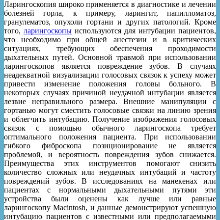
Ларингоскопия широко применяется в диагностике и лечении
болезней горла, к примеру, ларингит, папилломатоз,
гранулематоз, опухоли гортани и других патологий. Кроме
того,
ларингоскопы
используются для интубации пациентов,
что необходимо при общей анестезии и в критических
ситуациях, требующих обеспечения проходимости
дыхательных путей. Основной травмой при использовании
ларингоскопов является повреждение зубов. В случаях
неадекватной визуализации голосовых связок к успеху может
привести изменение положения головы больного. В
некоторых случаях причиной неудачной интубации является
лезвие неправильного размера. Внешние манипуляции с
гортанью могут сместить голосовые связки на линию зрения
и облегчить интубацию. Получение изображения голосовых
связок с помощью обычного ларингоскопа требует
оптимального положения пациента. При использовании
гибкого фиброскопа позиционирование не является
проблемой, и вероятность повреждения зубов снижается.
Преимущества этих инструментов помогают снизить
количество сложных или неудачных интубаций и частоту
повреждений зубов. В исследованиях на манекенах или
пациентах с нормальными дыхательными путями эти
устройства были оценены как лучше или равные
ларингоскопу Macintosh, и данные демонстрируют успешную
интубацию пациентов с известными или предполагаемыми