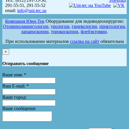
Тел.: (812) 291-55-50,
291-55-51, 291-55-52
email:
info@uni-tec.su
Компания Юни-Тек
Оборудование для эндовидеохирургии:
Оториноларингологии
,
урологии
,
гинекологии
,
проктологии
,
лапароскопии
,
торокоскопии
,
флебэктомии
.
При использовании материалов
ссылка на сайт
обязательна
×
Отправить сообщение
Ваше имя:
*
Ваш E-mail:
*
Ваше город:
Ваше сообщение