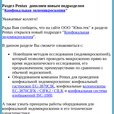
Раздел Pentax дополнен новым подразделом
"
Конфокальная эндомикроскопия
"
Уважаемые коллеги!
Рады Вам сообщить, что на сайте ООО "Юни-тек" в разделе
Pentax открылся новый подраздел "
Конфокальная
эндомикроскопия
".
В данном разделе Вы сможете ознакомиться с:
Новейшим методом исследования (эндомикроскопией),
который позволяет проводить микроскопию прямо во
время эндоскопического исследования, его
предназначением, преимуществами по сравнению с
обычной эндоскопией.
Оборудованием компании Pentax для проведения
конфокальной эндомикроскопии: конфокальный
гастроскоп EG-3870CIK
, конфокальные
колоноскопы
EC-3870CIFK / CIFK2 / CILK
и
конфокальная система
изображений ISC-1000
.
А также узнать принципы работы оборудования для
конфокальной эндомикроскопии и его технические
характеристики.