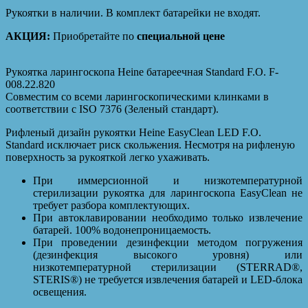
Рукоятки в наличии. В комплект батарейки не входят.
АКЦИЯ:
Приобретайте по
специальной цене
Рукоятка ларингоскопа Heine батареечная Standard F.O. F-
008.22.820
Совместим со всеми ларингоскопическими клинками в
соответствии с ISO 7376 (Зеленый стандарт).
Рифленый дизайн рукоятки Heine EasyClean LED F.O.
Standard исключает риск скольжения. Несмотря на рифленую
поверхность за рукояткой легко ухаживать.
При иммерсионной и низкотемпературной
стерилизации рукоятка для ларингоскопа EasyClean не
требует разбора комплектующих.
При автоклавировании необходимо только извлечение
батарей. 100% водонепроницаемость.
При проведении дезинфекции методом погружения
(дезинфекция высокого уровня) или
низкотемпературной стерилизации (STERRAD®,
STERIS®) не требуется извлечения батарей и LED-блока
освещения.