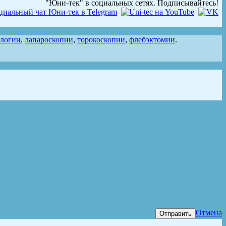
"Юни-тек" в социальных сетях. Подписывайтесь!
ологии
,
лапароскопии
,
торокоскопии
,
флебэктомии
.
Отмена
Отправить