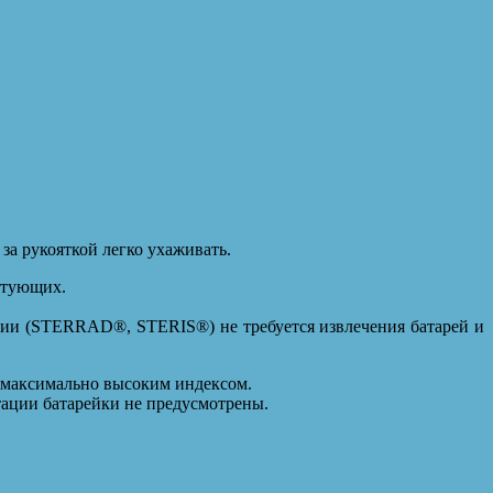
за рукояткой легко ухаживать.
ктующих.
ции (STERRAD®, STERIS®) не требуется извлечения батарей и
с максимально высоким индексом.
тации батарейки не предусмотрены.