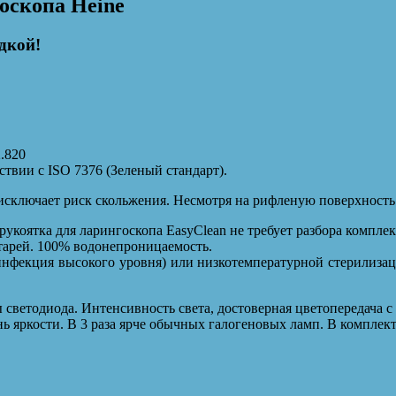
оскопа Heine
дкой!
2.820
твии с ISO 7376 (Зеленый стандарт).
исключает риск скольжения. Несмотря на рифленую поверхность 
укоятка для ларингоскопа EasyClean не требует разбора компле
тарей. 100% водонепроницаемость.
нфекция высокого уровня) или низкотемпературной стерилиза
светодиода. Интенсивность света, достоверная цветопередача 
ь яркости. В 3 раза ярче обычных галогеновых ламп. В комплек