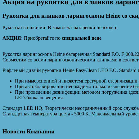
Акция на рукоятки для клинков ларинг
Рукоятки для клинков ларингоскопа Heine со ски
Рукоятки в наличии. В комплект батарейки не входят.
АКЦИЯ:
Приобретайте по
специальной цене
Рукоятка ларингоскопа Heine батареечная Standard F.O. F-008.2
Совместим со всеми ларингоскопическими клинками в соответс
Рифленый дизайн рукоятки Heine EasyClean LED F.O. Standard 
При иммерсионной и низкотемпературной стерилизации р
При автоклавировании необходимо только извлечение ба
При проведении дезинфекции методом погружения (дези
LED-блока освещения.
Стандарт LED HQ. Теоретически неограниченный срок службы 
Стандартная температура цвета - 5000 К. Максимальный уровен
Новости Компании