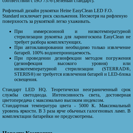
соответствии с ISO 7376 (Зеленый стандарт).
Рифленый дизайн рукоятки Heine EasyClean LED F.O.
Standard исключает риск скольжения. Несмотря на рифленую
поверхность за рукояткой легко ухаживать.
При иммерсионной и низкотемпературной
стерилизации рукоятка для ларингоскопа EasyClean не
требует разбора комплектующих.
При автоклавировании необходимо только извлечение
батарей. 100% водонепроницаемость.
При проведении дезинфекции методом погружения
(дезинфекция высокого уровня) или
низкотемпературной стерилизации (STERRAD®,
STERIS®) не требуется извлечения батарей и LED-блока
освещения.
Стандарт LED HQ. Теоретически неограниченный срок
службы светодиода. Интенсивность света, достоверная
цветопередача с максимально высоким индексом.
Стандартная температура цвета - 5000 К. Максимальный
уровень яркости. В 3 раза ярче обычных галогеновых ламп. В
комплектации батарейки не предусмотрены.