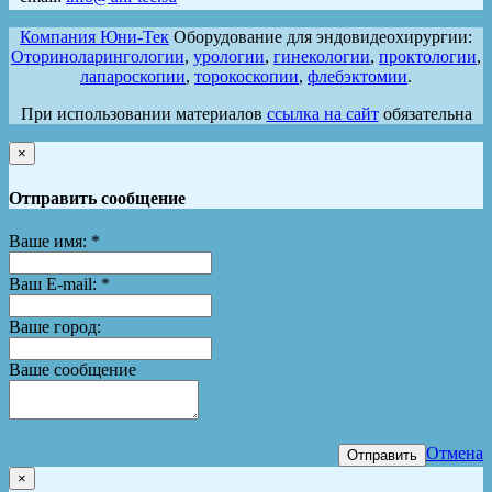
Компания Юни-Тек
Оборудование для эндовидеохирургии:
Оториноларингологии
,
урологии
,
гинекологии
,
проктологии
,
лапароскопии
,
торокоскопии
,
флебэктомии
.
При использовании материалов
ссылка на сайт
обязательна
×
Отправить сообщение
Ваше имя:
*
Ваш E-mail:
*
Ваше город:
Ваше сообщение
Отмена
Отправить
×