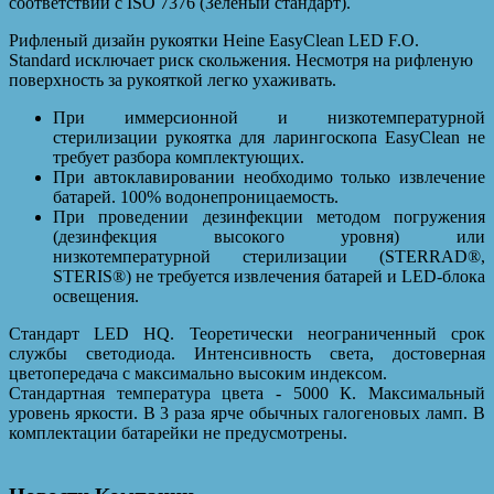
соответствии с ISO 7376 (Зеленый стандарт).
Рифленый дизайн рукоятки Heine EasyClean LED F.O.
Standard исключает риск скольжения. Несмотря на рифленую
поверхность за рукояткой легко ухаживать.
При иммерсионной и низкотемпературной
стерилизации рукоятка для ларингоскопа EasyClean не
требует разбора комплектующих.
При автоклавировании необходимо только извлечение
батарей. 100% водонепроницаемость.
При проведении дезинфекции методом погружения
(дезинфекция высокого уровня) или
низкотемпературной стерилизации (STERRAD®,
STERIS®) не требуется извлечения батарей и LED-блока
освещения.
Стандарт LED HQ. Теоретически неограниченный срок
службы светодиода. Интенсивность света, достоверная
цветопередача с максимально высоким индексом.
Стандартная температура цвета - 5000 К. Максимальный
уровень яркости. В 3 раза ярче обычных галогеновых ламп. В
комплектации батарейки не предусмотрены.