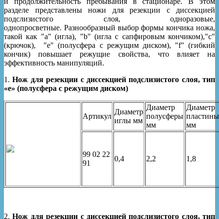
и продолжительность пребывания в стационаре. В этом
разделе представлены ножи для резекции с диссекцией
подслизистого слоя, одноразовые,
однопросветные. Разнообразный выбор формы кончика ножа,
такой как "a" (игла), "b" (игла с сапфировым кончиком),"c"
(крючок), "e" (полусфера с режущим диском), "f" (гибкий
кончик) повышает режущие свойства, что влияет на
эффективность манипуляций.
1.
Нож для резекции с диссекцией подслизистого слоя, тип
«е» (полусфера с режущим диском)
Диаметр
Диаметр
Диаметр
Артикул
полусферы
пластины
иглы мм
мм
мм
99 02 22
0,4
2,2
1,8
91
2.
Нож для резекции с диссекцией подслизистого слоя, тип