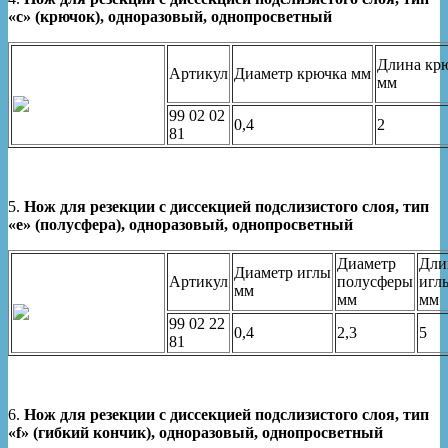
«с» (крючок), одноразовый, однопросветный
Длина кр
Артикул
Диаметр крючка мм
мм
99 02 02
0,4
2
81
5.
Нож для резекции с диссекцией подслизистого слоя, тип
«е» (полусфера), одноразовый, однопросветный
Диаметр
Дли
Диаметр иглы
Артикул
полусферы
игл
мм
мм
мм
99 02 22
0,4
2,3
5
81
6.
Нож для резекции с диссекцией подслизистого слоя, тип
«f» (гибкий кончик), одноразовый, однопросветный