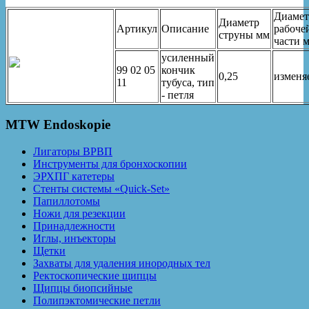
Диамет
Диаметр
Артикул
Описание
рабоче
струны мм
части 
усиленный
99 02 05
кончик
0,25
изменя
11
тубуса, тип
- петля
MTW Endoskopie
Лигаторы ВРВП
Инструменты для бронхоскопии
ЭРХПГ катетеры
Стенты системы «Quick-Set»
Папиллотомы
Ножи для резекции
Принадлежности
Иглы, инъекторы
Щетки
Захваты для удаления инородных тел
Ректоскопические щипцы
Щипцы биопсийные
Полипэктомические петли