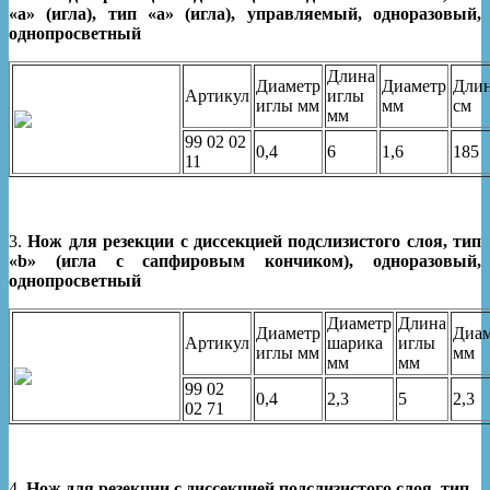
«а» (игла), тип «а» (игла), управляемый, одноразовый,
однопросветный
Длина
Диаметр
Диаметр
Дли
Артикул
иглы
иглы мм
мм
см
мм
99 02 02
0,4
6
1,6
185
11
3.
Нож для резекции с диссекцией подслизистого слоя, тип
«b» (игла с сапфировым кончиком), одноразовый,
однопросветный
Диаметр
Длина
Диаметр
Диам
Артикул
шарика
иглы
иглы мм
мм
мм
мм
99 02
0,4
2,3
5
2,3
02 71
4.
Нож для резекции с диссекцией подслизистого слоя, тип