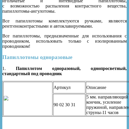
игольчатые и нитевидные папиллотомы,
с
возможностью
распыления
контрастного
вещества
,
папиллотомы-ангулотомы.
Все папиллотомы комплектуются ручками, являются
рентгеноконтрастными и автоклавируемыми.
Все папиллотомы, предназначенные для использования с
проводником, использовать только с изолированным
проводником!
Папиллотомы одноразовые
1.
Папиллотом одноразовый, однопросветный,
стандартный под проводник
Артикул
Описание
5 мм. направляющий
кончик, усиление
90 02 30 31
пружиной, направле
струны-11 часов