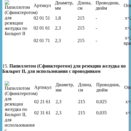
Диаметр,
Длина,
Проводник,
Артикул
Оп
мм
см
дюйм
02 01 51
1,8
215
-
x=
02 01 61
2,3
215
-
x=
x=
02 01 71
2,3
215
-
вр
15.
Папиллотом (Сфинктеротом) для резекции желудка по
Бильрот II, для использования с проводником
Диаметр,
Длина,
Проводник,
Артикул
Оп
мм
см
дюйм
02 21 61
2,3
215
0,025
x=
02 31 61
2,3
215
0,035
x=