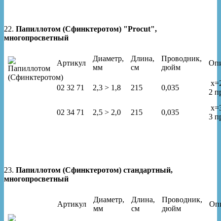
22.
Папиллотом (Сфинктеротом) "Procut",
многопросветный
Диаметр,
Длина,
Проводник,
Артикул
Оп
мм
см
дюйм
x=
02 32 71
2,3 > 1,8
215
0,035
2 п
x=
02 34 71
2,5 > 2,0
215
0,035
3 п
23.
Папиллотом (Сфинктеротом) стандартный,
многопросветный
Диаметр,
Длина,
Проводник,
Артикул
Оп
мм
см
дюйм