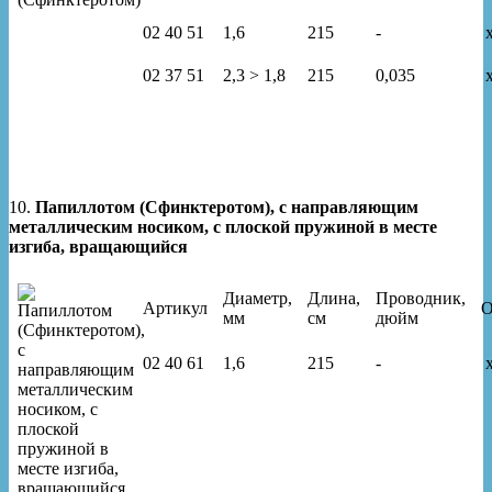
02 40 51
1,6
215
-
x
02 37 51
2,3 > 1,8
215
0,035
x
10.
Папиллотом (Сфинктеротом), с направляющим
металлическим носиком, с плоской пружиной в месте
изгиба, вращающийся
Диаметр,
Длина,
Проводник,
Артикул
О
мм
см
дюйм
02 40 61
1,6
215
-
x