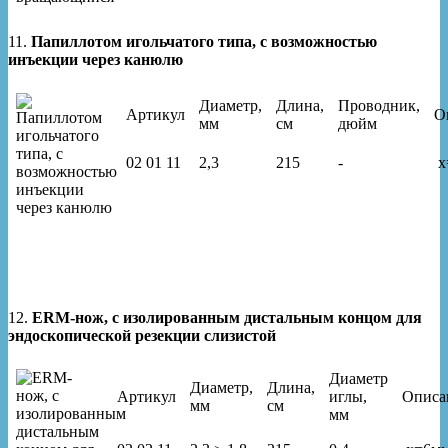
11.
Папиллотом игольчатого типа, с возможностью
инъекции через канюлю
Диаметр,
Длина,
Проводник,
Артикул
О
мм
см
дюйм
02 01 11
2,3
215
-
x
12.
ERM-нож, с изолированным дистальным концом для
эндоскопической резекции слизистой
Диаметр
Диаметр,
Длина,
Артикул
иглы,
Описа
мм
см
мм