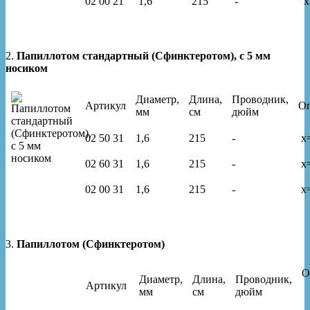
02 00 21
1,6
215
-
x
2.
Папиллотом стандартный (Сфинктеротом), с 5 мм
носиком
Диаметр,
Длина,
Проводник,
Артикул
О
мм
см
дюйм
02 50 31
1,6
215
-
x
02 60 31
1,6
215
-
x
02 00 31
1,6
215
-
x
3.
Папиллотом (Сфинктеротом)
Диаметр,
Длина,
Проводник,
Артикул
мм
см
дюйм