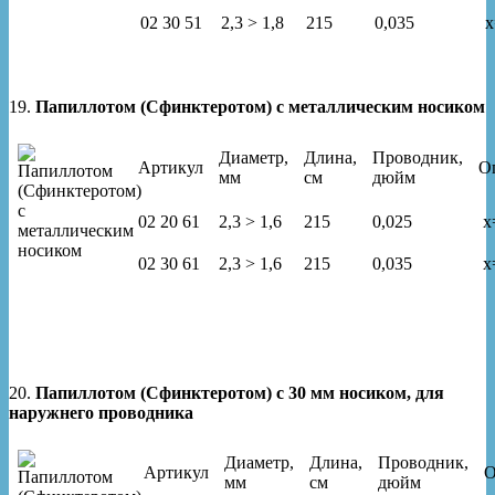
02 30 51
2,3 > 1,8
215
0,035
x
19.
Папиллотом (Сфинктеротом) с металлическим носиком
Диаметр,
Длина,
Проводник,
Артикул
О
мм
см
дюйм
02 20 61
2,3 > 1,6
215
0,025
x
02 30 61
2,3 > 1,6
215
0,035
x
20.
Папиллотом (Сфинктеротом) с 30 мм носиком, для
наружнего проводника
Диаметр,
Длина,
Проводник,
Артикул
О
мм
см
дюйм