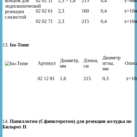
02 02 11
2,3 > 1,8
215
0,4
x=6м
02 02 61
2,3
160
0,4
x=10
02 02 71
2,3
215
0,4
x=10
13.
Iso-Tome
Диаметр
Диаметр,
Длина,
Артикул
иглы,
Опис
мм
см
мм
02 12 81
1,6
215
0,3
x=10
14.
Папиллотом (Сфинктеротом) для резекции желудка по
Бильрот II