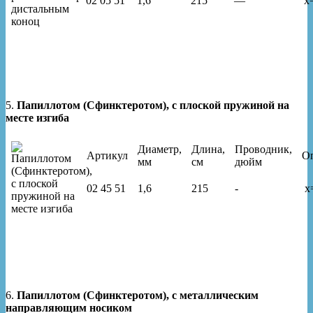
02 05 51
1,6
215
—
x
5.
Папиллотом (Сфинктеротом), с плоской пружиной на
месте изгиба
Диаметр,
Длина,
Проводник,
Артикул
О
мм
см
дюйм
02 45 51
1,6
215
-
x
6.
Папиллотом (Сфинктеротом), с металлическим
направляющим носиком