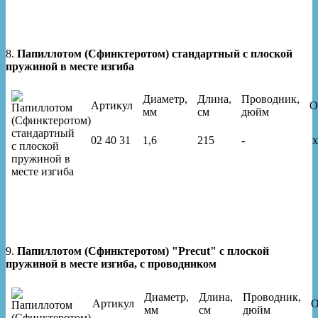
8.
Папиллотом (Сфинктеротом) стандартный с плоской
пружиной в месте изгиба
Диаметр,
Длина,
Проводник,
Артикул
О
мм
см
дюйм
02 40 31
1,6
215
-
x
9.
Папиллотом (Сфинктеротом) "Precut" с плоской
пружиной в месте изгиба, с проводником
Диаметр,
Длина,
Проводник,
Артикул
О
мм
см
дюйм