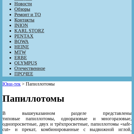
Новости
Обзоры
Ремонт и ТО
Контакты
INION
KARL STORZ
PENTAX
BOWA
HEINE
MTW
ERBE
OLYMPUS
Отечественное
ПРОЧЕЕ
Юни-тек
>
Папиллотомы
Папиллотомы
В вышеуказанном разделе представлены
типовые
папиллотомы
, одноразовые
и
многоразовые,
однопросветные, двух и трёхпросветные, папиллотомы «safe-
cut» и
прекат
,
комбинированные
с выдвижной иглой,