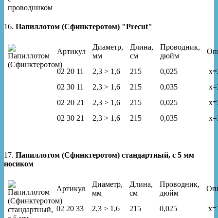
16.
Папиллотом (Сфинктеротом) "Precut"
Диаметр,
Длина,
Проводник,
Артикул
Оп
мм
см
дюйм
02 20 11
2,3 > 1,6
215
0,025
x=
02 30 11
2,3 > 1,6
215
0,035
x=
02 20 21
2,3 > 1,6
215
0,025
x=
02 30 21
2,3 > 1,6
215
0,035
x=
17.
Папиллотом (Сфинктеротом) стандартный, с 5 мм
носиком
Диаметр,
Длина,
Проводник,
Артикул
Оп
мм
см
дюйм
02 20 33
2,3 > 1,6
215
0,025
x=