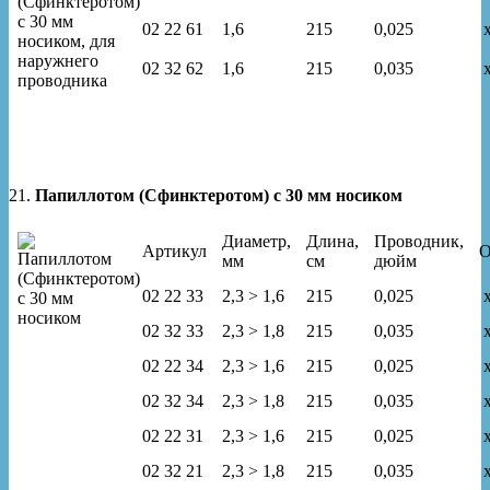
02 22 61
1,6
215
0,025
x
02 32 62
1,6
215
0,035
x
21.
Папиллотом (Сфинктеротом) с 30 мм носиком
Диаметр,
Длина,
Проводник,
Артикул
О
мм
см
дюйм
02 22 33
2,3 > 1,6
215
0,025
x
02 32 33
2,3 > 1,8
215
0,035
x
02 22 34
2,3 > 1,6
215
0,025
x
02 32 34
2,3 > 1,8
215
0,035
x
02 22 31
2,3 > 1,6
215
0,025
x
02 32 21
2,3 > 1,8
215
0,035
x