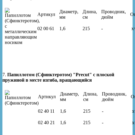
Диаметр,
Длина,
Проводник,
Артикул
О
мм
см
дюйм
02 00 61
1,6
215
-
x
7.
Папиллотом (Сфинктеротом) "Precut" с плоской
пружиной в месте изгиба, вращающийся
Диаметр,
Длина,
Проводник,
Артикул
О
мм
см
дюйм
02 40 11
1,6
215
-
x
02 40 21
1,6
215
-
x