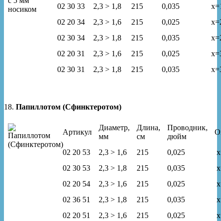
02 30 33
2,3 > 1,8
215
0,035
x=
02 20 34
2,3 > 1,6
215
0,025
x=
02 30 34
2,3 > 1,8
215
0,035
x=
02 20 31
2,3 > 1,6
215
0,025
x=
02 30 31
2,3 > 1,8
215
0,035
x=
18.
Папиллотом (Сфинктеротом)
Диаметр,
Длина,
Проводник,
Артикул
О
мм
см
дюйм
02 20 53
2,3 > 1,6
215
0,025
x
02 30 53
2,3 > 1,8
215
0,035
x
02 20 54
2,3 > 1,6
215
0,025
x
02 36 51
2,3 > 1,8
215
0,035
x
02 20 51
2,3 > 1,6
215
0,025
x