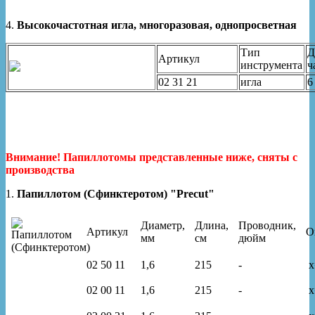
4.
Высокочастотная игла, многоразовая, однопросветная
Тип
Д
Артикул
инструмента
ч
02 31 21
игла
6
Внимание! Папиллотомы представленные ниже, сняты с
производства
1.
Папиллотом (Сфинктеротом) "Precut"
Диаметр,
Длина,
Проводник,
Артикул
О
мм
см
дюйм
02 50 11
1,6
215
-
x
02 00 11
1,6
215
-
x