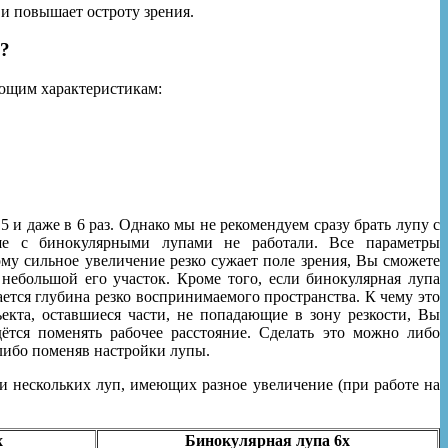
и повышает остроту зрения.
?
ющим характеристикам:
5 и даже в 6 раз. Однако мы не рекомендуем сразу брать лупу с
ше с бинокулярными лупами не работали. Все параметры
му сильное увеличение резко сужает поле зрения, Вы сможете
 небольшой его участок. Кроме того, если бинокулярная лупа
ается глубина резко воспринимаемого пространства. К чему это
кта, оставшиеся части, не попадающие в зону резкости, Вы
ётся поменять рабочее расстояние. Сделать это можно либо
либо поменяв настройки лупы.
и нескольких луп, имеющих разное увеличение (при работе на
х
Бинокулярная лупа 6х