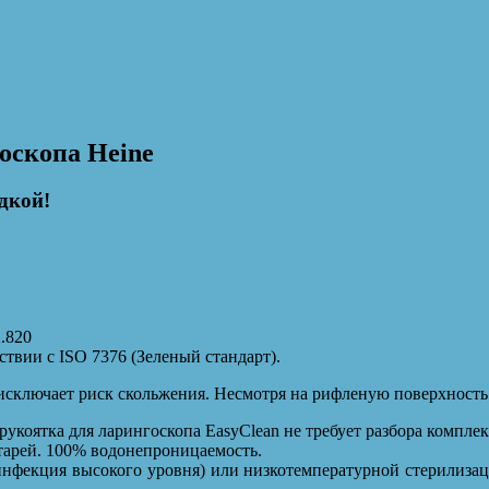
оскопа Heine
дкой!
2.820
твии с ISO 7376 (Зеленый стандарт).
исключает риск скольжения. Несмотря на рифленую поверхность 
укоятка для ларингоскопа EasyClean не требует разбора компле
тарей. 100% водонепроницаемость.
нфекция высокого уровня) или низкотемпературной стерилиза