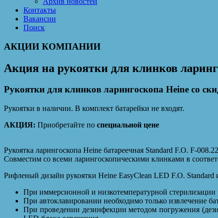
Архив новостей
Контакты
Вакансии
Поиск
АКЦИИ КОМПАНИИ
Акция на рукоятки для клинков ларинг
Рукоятки для клинков ларингоскопа Heine со ски
Рукоятки в наличии. В комплект батарейки не входят.
АКЦИЯ:
Приобретайте по
специальной цене
Рукоятка ларингоскопа Heine батареечная Standard F.O. F-008.2
Совместим со всеми ларингоскопическими клинками в соответс
Рифленый дизайн рукоятки Heine EasyClean LED F.O. Standard 
При иммерсионной и низкотемпературной стерилизации р
При автоклавировании необходимо только извлечение ба
При проведении дезинфекции методом погружения (дези