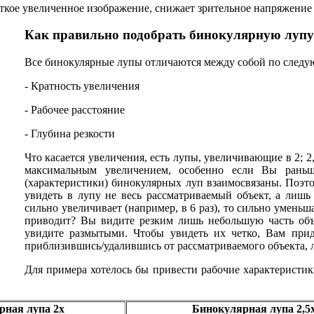
ткое увеличенное изображение, снижает зрительное напряжение 
Как правильно подобрать бинокулярную лупу
Все бинокулярные лупы отличаются между собой по следу
- Кратность увеличения
- Рабочее расстояние
- Глубина резкости
Что касается увеличения, есть лупы, увеличивающие в 2; 2,
максимальным увеличением, особенно если Вы рань
(характеристики) бинокулярных луп взаимосвязаны. Поэто
увидеть в лупу не весь рассматриваемый объект, а лишь
сильно увеличивает (например, в 6 раз), то сильно уменьш
приводит? Вы видите резким лишь небольшую часть объе
увидите размытыми. Чтобы увидеть их четко, Вам прид
приблизившись/удалившись от рассматриваемого объекта, 
Для примера хотелось бы привести рабочие характеристик
рная лупа 2х
Бинокулярная лупа 2,5