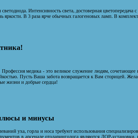
светодиода. Интенсивность света, достоверная цветопередача 
ь яркости. В 3 раза ярче обычных галогеновых ламп. В комплек
отника!
 Профессия медика - это великое служение людям, сочетающее 
йкостью. Пусть Ваша забота возвращается к Вам сторицей. Жела
ые жизни и добрые сердца!
 плюсы и минусы
еваний уха, горла и носа требуют использования специализиров
рументов в арсенале отоларинголога являются ЛОР-установки,