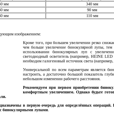
40 мм
340 мм
30 мм
90 мм
30 мм
110 мм
ледующим изображением:
Кроме того, при большем увеличении резко снижает
чем больше увеличение бинокулярной лупы, тем 
использовании бинокулярных луп с увеличени
светодиодный осветитель (например, HEINE LED Lo
необходим галогеновый источник света (например
Универсальной по всем параметрам является бин
настроить, а достаточно большой показатель глуб
небольшом изменении рабочего расстояния.
Рекомендуем при первом приобретении бинок
комфортным увеличением. Однако будьте готов
али.
назначены в первую очередь для определённых операций. 
и с бинокулярными лупами
.