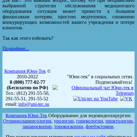
для Вас? Это важный вопрос, потому что при неправильно
выбранной стратегии обслуживания медицинского
оборудования ситуация может привести к большим
финансовым потерям, простою медтехники, снижению
конкурирующих возможностей вашего учреждения и потере
клиентов.
Так как этого избежать?
Подробнее...
Компания Юни-Тек
©
2010-2022
"Юни-тек" в социальных сетях.
8 (800) 777-02-77
Подписывайтесь!
(Бесплатно по РФ)
Тел.: (812) 291-55-50,
291-55-51, 291-55-52
email:
info@uni-tec.su
Компания Юни-Тек
Оборудование для эндовидеохирургии:
Оториноларингологии
,
урологии
,
гинекологии
,
проктологии
,
лапароскопии
,
торокоскопии
,
флебэктомии
.
При использовании материалов
ссылка на сайт
обязательна