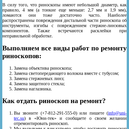
В силу того, что риноскопы имеют небольшой диаметр, как
правило, 4 мм (а тонкие еще меньше: 2,7 мм и 1,9 мм),
ломаются они тоже достаточно часто. Наиболее
распространены повреждения дистальной части риноскопа об
инструменты, изгибы с повреждением стержне-линзовых
компонентов. Также встречаются расклейки при
неправильной обработке.
Выполняем все виды работ по ремонту
риноскопов
:
Замена объектива риноскопа;
Замена светопередающего волокна вместе с тубусом;
Замена стержневых линз;
Замена защитного стекла;
Замена наглазника.
Как отдать риноскоп на ремонт?
Вы звоните (+7-812-291-555-0) или пишете (
info@uni-
tec.su
) в «Юни-тек» и сообщаете о своем желании
отремонтировать риноскоп.
Мы вызываем к вам курьера, чтобы доставить риноскоп