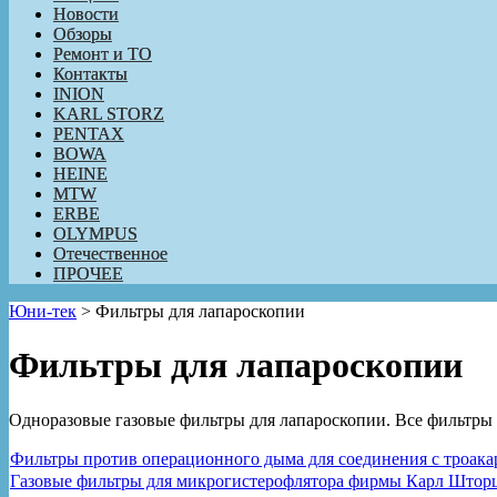
Новости
Обзоры
Ремонт и ТО
Контакты
INION
KARL STORZ
PENTAX
BOWA
HEINE
MTW
ERBE
OLYMPUS
Отечественное
ПРОЧЕЕ
Юни-тек
>
Фильтры для лапароскопии
Фильтры для лапароскопии
Одноразовые газовые фильтры для лапароскопии. Все фильтры
Фильтры против операционного дыма для соединения с троака
Газовые фильтры для микрогистерофлятора фирмы Карл Шторц (