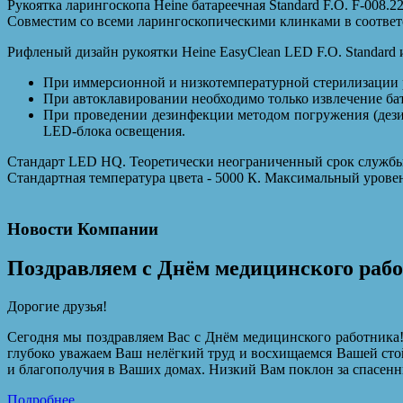
Рукоятка ларингоскопа Heine батареечная Standard F.O. F-008.2
Совместим со всеми ларингоскопическими клинками в соответс
Рифленый дизайн рукоятки Heine EasyClean LED F.O. Standard 
При иммерсионной и низкотемпературной стерилизации р
При автоклавировании необходимо только извлечение ба
При проведении дезинфекции методом погружения (дези
LED-блока освещения.
Стандарт LED HQ. Теоретически неограниченный срок службы 
Стандартная температура цвета - 5000 К. Максимальный уровен
Новости Компании
Поздравляем с Днём медицинского раб
Дорогие друзья!
Сегодня мы поздравляем Вас с Днём медицинского работника!
глубоко уважаем Ваш нелёгкий труд и восхищаемся Вашей сто
и благополучия в Ваших домах. Низкий Вам поклон за спасенн
Подробнее...