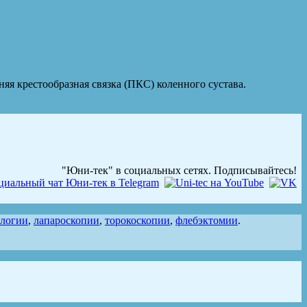
яя крестообразная связка (ПКС) коленного сустава.
"Юни-тек" в социальных сетях. Подписывайтесь!
ологии
,
лапароскопии
,
торокоскопии
,
флебэктомии
.