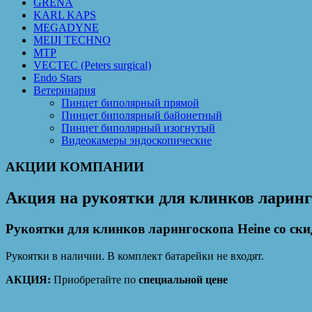
GRENA
KARL KAPS
MEGADYNE
MEIJI TECHNO
MTP
VECTEC (Peters surgical)
Endo Stars
Ветеринария
Пинцет биполярный прямой
Пинцет биполярный байонетный
Пинцет биполярный изогнутый
Видеокамеры эндоскопические
АКЦИИ КОМПАНИИ
Акция на рукоятки для клинков ларинг
Рукоятки для клинков ларингоскопа Heine со ски
Рукоятки в наличии. В комплект батарейки не входят.
АКЦИЯ:
Приобретайте по
специальной цене