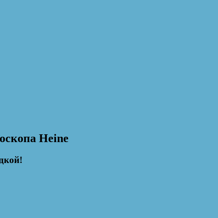
оскопа Heine
дкой!