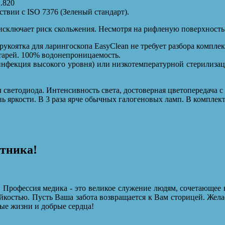
2.820
твии с ISO 7376 (Зеленый стандарт).
исключает риск скольжения. Несмотря на рифленую поверхность 
укоятка для ларингоскопа EasyClean не требует разбора компле
тарей. 100% водонепроницаемость.
нфекция высокого уровня) или низкотемпературной стерилиза
светодиода. Интенсивность света, достоверная цветопередача 
ь яркости. В 3 раза ярче обычных галогеновых ламп. В комплек
отника!
 Профессия медика - это великое служение людям, сочетающее 
йкостью. Пусть Ваша забота возвращается к Вам сторицей. Жела
ые жизни и добрые сердца!