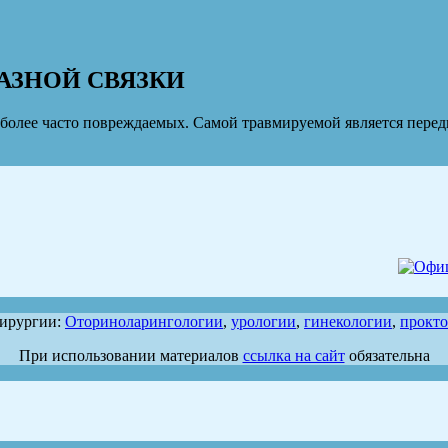
АЗНОЙ СВЯЗКИ
более часто повреждаемых. Самой травмируемой является передн
хирургии:
Оториноларингологии
,
урологии
,
гинекологии
,
прокт
При использовании материалов
ссылка на сайт
обязательна