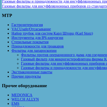
Газовые фильтры и принадлежности для инсуффляционных приб
Газовые фильтры для инсуффляционных приборов со стандарт
MTP
Гастроэнтерология
VACUsafe/Отсасывание
Набор трубок для систем Карл Шторц (Karl Storz)
Инструменты для ВЧ-хирургии
Стерильные покрытия
Принадлежности для троакаров
Фильтры для лапароскопии
Фильтры против операционного дыма для соединен
Газовый фильтр для микрогистерофлятора фирмы Ка
Газовые фильтры для инсуффляционных приборов с
Газовые фильтры и принадлежности для инсуффляц
Экстракционные пакеты
Прочие продукты
Прочее оборудование
MEDONICA
WELCH ALLYN
EMS