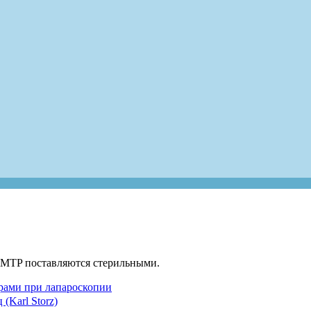
 MTP поставляются стерильными.
рами при лапароскопии
Karl Storz)