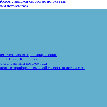
оров с высокой скоростью потока газа
ным потоком газа
ия с троакарами при лапароскопии
рл Шторц (Karl Storz)
о стандартным потоком газа
ионных приборов с высокой скоростью потока газа