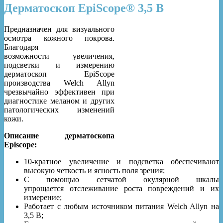
Дерматоскоп EpiScope® 3,5 В
Предназначен для визуального
осмотра кожного покрова.
Благодаря
возможности увеличения,
подсветки и измерению
дерматоскоп EpiScope
производства Welch Allyn
чрезвычайно эффективен при
диагностике меланом и других
патологических изменений
кожи.
Описание дерматоскопа
Episcope:
10-кратное увеличение и подсветка обеспечивают
высокую четкость и ясность поля зрения;
С помощью сетчатой окулярной шкалы
упрощается отслеживание роста повреждений и их
измерение;
Работает с любым источником питания Welch Allyn на
3,5 В;