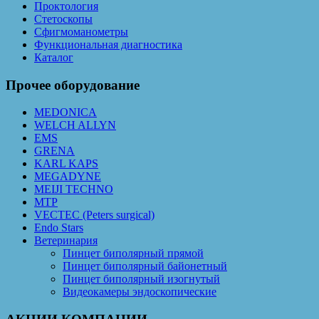
Проктология
Стетоскопы
Сфигмоманометры
Функциональная диагностика
Каталог
Прочее оборудование
MEDONICA
WELCH ALLYN
EMS
GRENA
KARL KAPS
MEGADYNE
MEIJI TECHNO
MTP
VECTEC (Peters surgical)
Endo Stars
Ветеринария
Пинцет биполярный прямой
Пинцет биполярный байонетный
Пинцет биполярный изогнутый
Видеокамеры эндоскопические