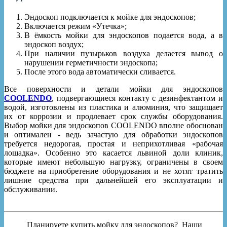
Эндоскоп подключается к мойке для эндоскопов;
Включается режим «Утечка»;
В ёмкость мойки для эндоскопов подается вода, а в
эндоскоп воздух;
При наличии пузырьков воздуха делается вывод о
нарушении герметичности эндоскопа;
После этого вода автоматически сливается.
Все поверхности и детали мойки для эндоскопов
COOLENDO
, подвергающиеся контакту с дезинфектантом и
водой, изготовлены из пластика и алюминия, что защищает
их от коррозии и продлевает срок службы оборудования.
Выбор мойки для эндоскопов COOLENDO вполне обоснован
и оптимален - ведь зачастую для обработки эндоскопов
требуется недорогая, простая и неприхотливая «рабочая
лошадка». Особенно это касается львиной доли клиник,
которые имеют небольшую нагрузку, ограничены в своем
бюджете на приобретение оборудования и не хотят тратить
лишние средства при дальнейшей его эксплуатации и
обслуживании.
Планируете купить мойку для эндоскопов? Наши