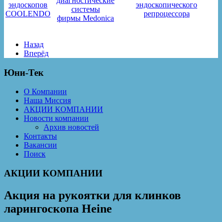
диагностические
эндоскопов
эндоскопического
системы
COOLENDO
репроцессора
фирмы Medonica
Назад
Вперёд
Юни-Тек
О Компании
Наша Миссия
АКЦИИ КОМПАНИИ
Новости компании
Архив новостей
Контакты
Вакансии
Поиск
АКЦИИ КОМПАНИИ
Акция на рукоятки для клинков
ларингоскопа Heine