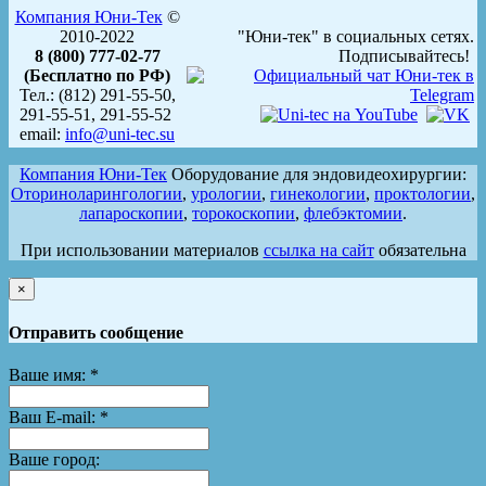
Компания Юни-Тек
©
2010-2022
"Юни-тек" в социальных сетях.
8 (800) 777-02-77
Подписывайтесь!
(Бесплатно по РФ)
Тел.: (812) 291-55-50,
291-55-51, 291-55-52
email:
info@uni-tec.su
Компания Юни-Тек
Оборудование для эндовидеохирургии:
Оториноларингологии
,
урологии
,
гинекологии
,
проктологии
,
лапароскопии
,
торокоскопии
,
флебэктомии
.
При использовании материалов
ссылка на сайт
обязательна
×
Отправить сообщение
Ваше имя:
*
Ваш E-mail:
*
Ваше город: