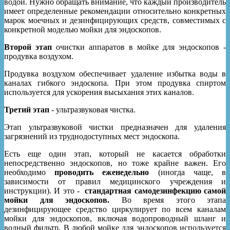
водой. Нужно обращать внимание, что каждый производитель
имеет определенные рекомендации относительно конкретных
марок моечных и дезинфицирующих средств, совместимых с
конкретной моделью мойки для эндоскопов.
Второй этап
очистки аппаратов в мойке для эндоскопов -
продувка воздухом.
Продувка воздухом обеспечивает удаление избытка воды в
каналах гибкого эндоскопа. При этом продувка спиртом
используется для ускорения высыхания этих каналов.
Третий этап
- ультразвуковая чистка.
Этап ультразвуковой чистки предназначен для удаления
загрязнений из труднодоступных мест эндоскопа.
Есть еще один этап, который не касается обработки
непосредственно эндоскопов, но тоже крайне важен. Его
необходимо
проводить еженедельно
(иногда чаще, в
зависимости от правил медицинского учреждения и
инструкции). И это -
стандартная самодезинфекцию самой
мойки для эндоскопов.
Во время этого этапа
дезинфицирующее средство циркулирует по всем каналам
мойки для эндоскопов, включая водопроводный шланг и
водный фильтр. В любой мойке для эндоскопов используется