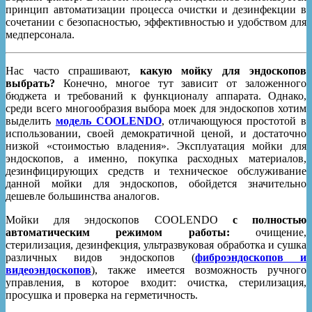
принцип автоматизации процесса очистки и дезинфекции в
сочетании с безопасностью, эффективностью и удобством для
медперсонала.
Нас часто спрашивают,
какую мойку для эндоскопов
выбрать?
Конечно, многое тут зависит от заложенного
бюджета и требований к функционалу аппарата. Однако,
среди всего многообразия выбора моек для эндоскопов хотим
выделить
модель COOLENDO
, отличающуюся простотой в
использовании, своей демократичной ценой, и достаточно
низкой «стоимостью владения». Эксплуатация мойки для
эндоскопов, а именно, покупка расходных материалов,
дезинфицирующих средств и техническое обслуживание
данной мойки для эндоскопов, обойдется значительно
дешевле большинства аналогов.
Мойки для эндоскопов COOLENDO
с полностью
автоматическим режимом работы:
очищение,
стерилизация, дезинфекция, ультразвуковая обработка и сушка
различных видов эндоскопов (
фиброэндоскопов и
видеоэндоскопов
), также имеется возможность ручного
управления, в которое входит: очистка, стерилизация,
просушка и проверка на герметичность.