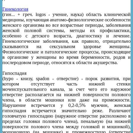
Гинекология
(гин... + греч. logos - учение, наука) область клинической
медицины, изучающая анатомо-физиологические особенности
женского организма во все возрастные периоды, заболевания
женской половой системы, методы их профилактики,
особенно с детского возраста, диагностику и лечение.
Гинекологические заболевания, как правило, отрицательно
сказываются на сексуальном здоровье женщины.
Физиологические и патологические процессы, происходящие
в организме у женщины во время беременности, родов и
послеродовом периоде, относятся к области акушерства.
Гипоспадия
(hypo - книзу, spadon - отверстие) - порок развития, при
котором отсутствует часть нижней стенки
мочеиспускательного канала, за счет чего его наружное
отверстие располагается на нижней поверхности полового
члена, в области мошонки или даже на промежности.
Нарушение встречается у 0,2-0,5% мужчин, женская
гипоспадия встречается значительно реже. Различают
головчатую гипоспадию (наружное отверстие расположено в
пределах головки полового члена), пенальную (на нижней
поверхности полового члена между головкой и мошонкой),
мошоночную (на мошонке) и промежностную (отверстие