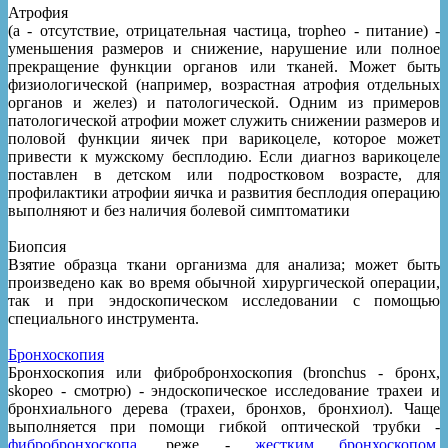
Атрофия
(a - отсутствие, отрицательная частица, tropheo - питание) -
уменьшения размеров и снижение, нарушение или полное
прекращение функции органов или тканей. Может быть
физиологической (например, возрастная атрофия отдельных
органов и желез) и патологической. Одним из примеров
патологической атрофии может служить снижении размеров и
половой функции яичек при варикоцеле, которое может
привести к мужскому бесплодию. Если диагноз варикоцеле
поставлен в детском или подростковом возрасте, для
профилактики атрофии яичка и развития бесплодия операцию
выполняют и без наличия болевой симптоматики
Биопсия
Взятие образца ткани организма для анализа; может быть
произведено как во время обычной хирургической операции,
так и при эндоскопическом исследовании с помощью
специального инструмента.
Бронхоскопия
Бронхоскопия или фибробронхоскопия (bronchus - бронх,
skopeo - смотрю) - эндоскопическое исследование трахеи и
бронхиального дерева (трахеи, бронхов, бронхиол). Чаще
выполняется при помощи гибкой оптической трубки -
фибробронхоскопа
, реже -
жестким бронхоскопом
.