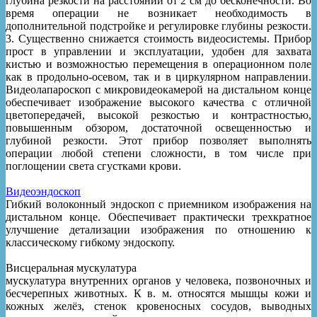
глубина резкости на расстоянии от 2 см до бесконечности. Во
время операции не возникает необходимость в
дополнительной подстройке и регулировке глубины резкости.
3. Существенно снижается стоимость видеосистемы. Прибор
прост в управлении и эксплуатации, удобен для захвата
кистью и возможностью перемещения в операционном поле
как в продольно-осевом, так и в циркулярном направлении.
Видеолапароскоп с микровидеокамерой на дистальном конце
обеспечивает изображение высокого качества с отличной
цветопередачей, высокой резкостью и контрастностью,
повышенным обзором, достаточной освещенностью и
глубиной резкости. Этот прибор позволяет выполнять
операции любой степени сложности, в том числе при
поглощении света сгустками крови.
Видеоэндоскоп
Гибкий волоконный эндоскоп с приемником изображения на
дистальном конце. Обеспечивает практически трехкратное
улучшение детализации изображения по отношению к
классическому гибкому эндоскопу.
Висцеральная мускулатура
мускулатура внутренних органов у человека, позвоночных и
бесчерепных животных. К в. м. относятся мышцы кожи и
кожных желёз, стенок кровеносных сосудов, выводных