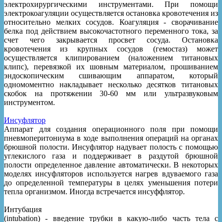
электрохирургическими инструментами. При помощи
электрокоагуляции осуществляется остановка кровотечения из
относительно мелких сосудов. Коагуляция - сворачивание
белка под действием высокочастотного переменного тока, за
счет чего закрывается просвет сосуда. Остановка
кровотечения из крупных сосудов (гемостаз) может
осуществляется клипированием (наложением титановых
клипс), перевязкой их шовным материалом, прошиванием
эндоскопическим сшивающим аппаратом, который
одномоментно накладывает несколько десятков титановых
скобок на протяжении 30-60 мм или ультразвуковым
инструментом.
Инсуфлятор
Аппарат для создания операционного поля при помощи
пневмоперитониума в ходе выполнения операций на органах
брюшной полости. Инсуфлятор надувает полость с помощью
углекислого газа и поддерживает в раздутой брюшной
полости определенное давление автоматически. В некоторых
моделях инсуфляторов используется нагрев вдуваемого газа
до определенной температуры в целях уменьшения потери
тепла организмом. Иногда встречается инсуффлятор.
Интубация
(intubation) - введение трубки в какую-либо часть тела с