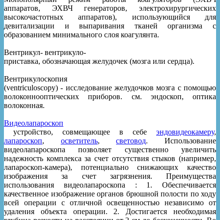
аппаратов, ЭХВЧ генераторов, электрохирургических
высокочастотных аппаратов), использующийся для
девитализации и выпаривания тканей организма с
образованием минимального слоя коагулянта.
Вентрикул- вентрикуло-
приставка, обозначающая желудочек (мозга или сердца).
Вентрикулоскопия
(ventriculoscopy) - исследование желудочков мозга с помощью
волоконнооптических приборов. см. эндоскоп, оптика
волоконная.
Видеолапароскоп
устройство, совмещающее в себе
эндовидеокамеру
,
лапароскоп
,
осветитель
,
световод
. Использование
видеолапароскопа позволяет существенно увеличить
надежность комплекса за счет отсутствия стыков (например,
лапароскоп-камера), потенциально снижающих качество
изображения за счет загрязнения. Преимущества
использования видеолапароскопа : 1. Обеспечивается
качественное изображение органов брюшной полости по ходу
всей операции с отличной освещенностью независимо от
удаления объекта операции. 2. Достигается необходимая