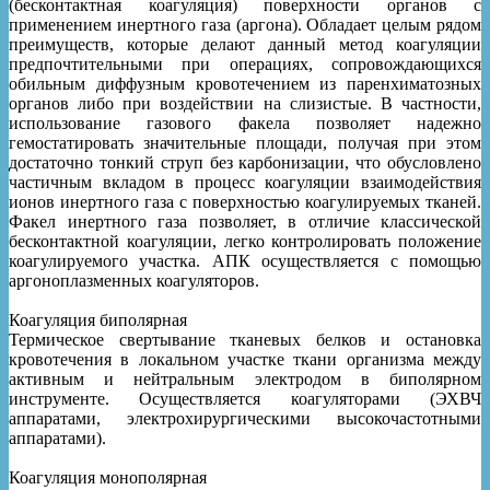
(бесконтактная коагуляция) поверхности органов с
применением инертного газа (аргона). Обладает целым рядом
преимуществ, которые делают данный метод коагуляции
предпочтительными при операциях, сопровождающихся
обильным диффузным кровотечением из паренхиматозных
органов либо при воздействии на слизистые. В частности,
использование газового факела позволяет надежно
гемостатировать значительные площади, получая при этом
достаточно тонкий струп без карбонизации, что обусловлено
частичным вкладом в процесс коагуляции взаимодействия
ионов инертного газа с поверхностью коагулируемых тканей.
Факел инертного газа позволяет, в отличие классической
бесконтактной коагуляции, легко контролировать положение
коагулируемого участка. АПК осуществляется с помощью
аргоноплазменных коагуляторов.
Коагуляция биполярная
Термическое свертывание тканевых белков и остановка
кровотечения в локальном участке ткани организма между
активным и нейтральным электродом в биполярном
инструменте. Осуществляется коагуляторами (ЭХВЧ
аппаратами, электрохирургическими высокочастотными
аппаратами).
Коагуляция монополярная