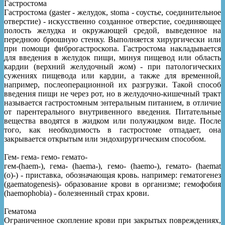
Гастростома
Гастростома (gaster - желудок, stoma - соустье, соединительное
отверстие) - искусственно созданное отверстие, соединяющее
полость желудка и окружающей средой, выведенное на
переднюю брюшную стенку. Выполняется хирургически или
при помощи фиброгастроскопа. Гастростома накладывается
для введения в желудок пищи, минуя пищевод или область
кардии (верхний желудочный жом) - при патологических
сужениях пищевода или кардии, а также для временной,
например, послеоперационной их разгрузки. Такой способ
введения пищи не через рот, но в желудочно-кишечный тракт
называется гастростомным энтеральным питанием, в отличие
от парентерального внутривенного введения. Питательные
вещества вводятся в жидком или полужидком виде. После
того, как необходимость в гастростоме отпадает, она
закрывается открытым или эндохирургическим способом.
Гем- гема- гемо- гемато-
гем-(haem-), гема- (haema-), гемо- (haemo-), гемато- (haemat
(o)-) - приставка, обозначающая кровь. например: гематогенез
(gaematogenesis)- образование крови в организме; гемофобия
(haemophobia) - болезненный страх крови.
Гематома
Ограниченное скопление крови при закрытых повреждениях,