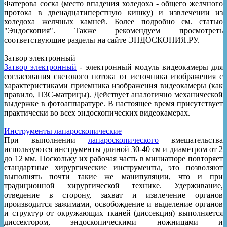
Фатерова соска (место впадения холедоха - общего желчного
протока в двенадцатиперстную кишку) и извлечении из
холедоха желчных камней. Более подробно см. статью
"Эндоскопия". Также рекомендуем просмотреть
соответствующие разделы на сайте ЭНДОСКОПИЯ.РУ.
Затвор электронный
Затвор электронный
- электронный модуль видеокамеры для
согласования светового потока от источника изображения с
характеристиками приемника изображения видеокамеры (как
правило, ПЗС-матрицы). Действует аналогично механической
выдержке в фотоаппаратуре. В настоящее время присутствует
практически во всех эндоскопических видеокамерах.
Инструменты лапароскопические
При выполнении
лапароскопического
вмешательства
используются инструменты длиной 30-40 см и диаметром от 2
до 12 мм. Поскольку их рабочая часть в миниатюре повторяет
стандартные хирургические инструменты, это позволяют
выполнять почти такие же манипуляции, что и при
традиционной хирургической технике. Удерживание,
отведение в сторону, захват и извлечение органов
производится зажимами, освобождение и выделение органов
и структур от окружающих тканей (диссекция) выполняется
диссектором, эндоскопическими ножницами и