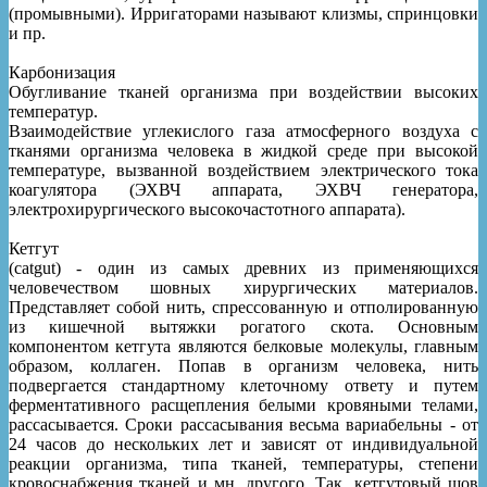
(промывными). Ирригаторами называют клизмы, спринцовки
и пр.
Карбонизация
Обугливание тканей организма при воздействии высоких
температур.
Взаимодействие углекислого газа атмосферного воздуха с
тканями организма человека в жидкой среде при высокой
температуре, вызванной воздействием электрического тока
коагулятора (ЭХВЧ аппарата, ЭХВЧ генератора,
электрохирургического высокочастотного аппарата).
Кетгут
(catgut) - один из самых древних из применяющихся
человечеством шовных хирургических материалов.
Представляет собой нить, спрессованную и отполированную
из кишечной вытяжки рогатого скота. Основным
компонентом кетгута являются белковые молекулы, главным
образом, коллаген. Попав в организм человека, нить
подвергается стандартному клеточному ответу и путем
ферментативного расщепления белыми кровяными телами,
рассасывается. Сроки рассасывания весьма вариабельны - от
24 часов до нескольких лет и зависят от индивидуальной
реакции организма, типа тканей, температуры, степени
кровоснабжения тканей и мн. другого. Так, кетгутовый шов