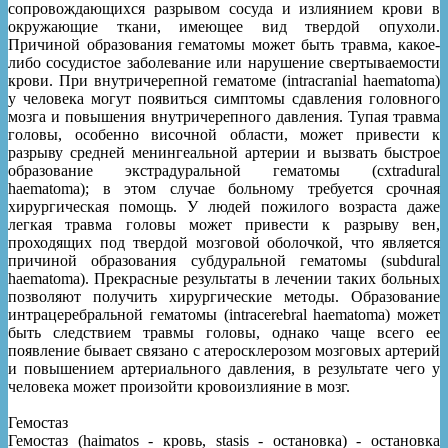
сопровождающихся разрывом сосуда и излиянием крови в
окружающие ткани, имеющее вид твердой опухоли.
Причиной образования гематомы может быть травма, какое-
либо сосудистое заболевание или нарушение свертываемости
крови. При внутричерепной гематоме (intracranial haematoma)
у человека могут появиться симптомы сдавления головного
мозга и повышения внутричерепного давления. Тупая травма
головы, особенно височной области, может привести к
разрыву средней менингеальной артерии и вызвать быстрое
образование экстрадуральной гематомы (cxtradural
haematoma); в этом случае больному требуется срочная
хирургическая помощь. У людей пожилого возраста даже
легкая травма головы может привести к разрыву вен,
проходящих под твердой мозговой оболочкой, что является
причиной образования субдуральной гематомы (subdural
haematoma). Прекрасные результаты в лечении таких больных
позволяют получить хирургические методы. Образование
интрацеребральной гематомы (intracerebral haematoma) может
быть следствием травмы головы, однако чаще всего ее
появление бывает связано с атеросклерозом мозговых артерий
и повышением артериального давления, в результате чего у
человека может произойти кровоизлияние в мозг.
Гемостаз
Гемостаз (haimatos - кровь, stasis - остановка) - остановка