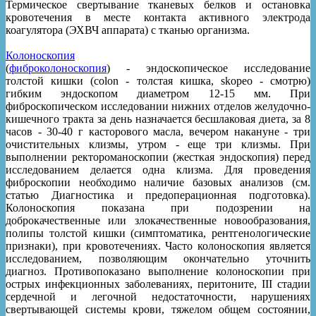
Термическое свертывание тканевых белков и остановка
кровотечения в месте контакта активного электрода
коагулятора (ЭХВЧ аппарата) с тканью организма.
Колоноскопия
(
фиброколоноскопия
) - эндоскопическое исследование
толстой кишки (colon - толстая кишка, skopeo - смотрю)
гибким эндоскопом диаметром 12-15 мм. При
фиброскопическом исследовании нижних отделов желудочно-
кишечного тракта за день назначается бесшлаковая диета, за 8
часов - 30-40 г касторового масла, вечером накануне - три
очистительных клизмы, утром - еще три клизмы. При
выполнении ректороманоскопии (жесткая эндоскопия) перед
исследованием делается одна клизма. Для проведения
фиброскопии необходимо наличие базовых анализов (см.
статью Диагностика и предоперационная подготовка).
Колоноскопия показана при подозрении на
доброкачественные или злокачественные новообразования,
полипы толстой кишки (симптоматика, рентгенологические
признаки), при кровотечениях. Часто колоноскопия является
исследованием, позволяющим окончательно уточнить
диагноз. Противопоказано выполнение колоноскопии при
острых инфекционных заболеваниях, перитоните, III стадии
сердечной и легочной недостаточности, нарушениях
свертывающей системы крови, тяжелом общем состоянии,