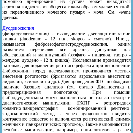
помощью дренирования из сустава может выводиться
серозная жидкость, из абсцесса таким образом удаляется гной,
из переполненного мочевого пузыря - моча. См. -wane
дренаж.
Дуоденоскопия
(фибродуоденоскопия) - исследование двенадцатиперстной
кишки (duodenum - 12 п.к., skopeo - смотрю). Иногда
называется фиброэзофагогастродуоденоскопия, одним
названием перечисляя все органы, доступные для
обследований и манипуляций (эзофаго - пищевод, гастро -
желудок, дуодено - 12 п. кишка). Исследование производится
натощак, для подавления рвотного рефлекса при выполнении
фиброскопии перед исследованием производится местная
анестезия ротоглотки (брызгаются аэрозольные анестетики
лидокаин, ксилокаин и др.). Для проведения ФГС необходимо
наличие базовых анализов (см. статью Диагностика и
предоперационная подготовка). При помощи
фибродуоденоскопа могут выполняться не только осмотр и
диагностические манипуляции (РХПГ - ретроградная
холангио-панкреатография - комбинированный рентгено-
эндоскопический метод - через дуоденоскоп вводится
контрастное вещество и выполняется рентгеновский снимок
желчных и панкреатических протоков). Также выполняются и
лечебные манипуляции, например, папиллотомия - разрез