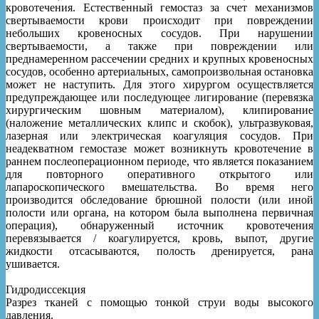
кровотечения. Естественный гемостаз за счет механизмов
свертываемости крови происходит при повреждении
небольших кровеносных сосудов. При нарушении
свертываемости, а также при повреждении или
преднамеренном рассечении средних и крупных кровеносных
сосудов, особенно артериальных, самопроизвольная остановка
может не наступить. Для этого хирургом осуществляется
предупреждающее или последующее лигирование (перевязка
хирургическим шовным материалом), клипирование
(наложение металлических клипс и скобок), ультразвуковая,
лазерная или электрическая коагуляция сосудов. При
неадекватном гемостазе может возникнуть кровотечение в
раннем послеоперационном периоде, что является показанием
для повторного оперативного открытого или
лапароскопического вмешательства. Во время него
производится обследование брюшной полости (или иной
полости или органа, на котором была выполнена первичная
операция), обнаруженный источник кровотечения
перевязывается / коагулируется, кровь, выпот, другие
жидкости отсасываются, полость дренируется, рана
ушивается.
Гидродиссекция
Разрез тканей с помощью тонкой струи воды высокого
давления.