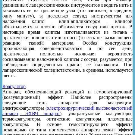
удлиненных лапароскопических инструментов вводить нить и
завязывать ее на три-четыре узла (это занимает, в среднем,
одну минуту), за несколько секунд инструментом для
наложения клипс - клип-аппликатором - клипсой
обхватывается и плотно обжимается сосуд или проток. В
настоящее время клипсы изготавливаются из титана -
практически полностью инертного (то есть не вызывающего
реакцию тканей) материала. Особая конструкция,
продолжающая совершенствоваться и по сей день,
практически полностью исключает вероятность
соскальзывания наложенной клипсы с сосуда, разумеется, при
соблюдении определенных правил ее наложения. При
лапароскопической холецистэктомии, в среднем, используется
шесть.
Коагулятор
Аппарат, обеспечивающий режущий и гемостатирующий
(коагуляционный) эффект. Наиболее распространены
следующие типы аппаратов для коагуляции:
электрокоагуляторы
(электрохирургический высокочастотный
аппарат, ЭХВЧ аппарат
), ультразвуковые коагуляторы,
термокоагуляторы, оптические коагуляторы, плазменные
коагуляторы. В основе гемостатирующего эффекта
независимо от типа применяемого аппарата лежит эффект