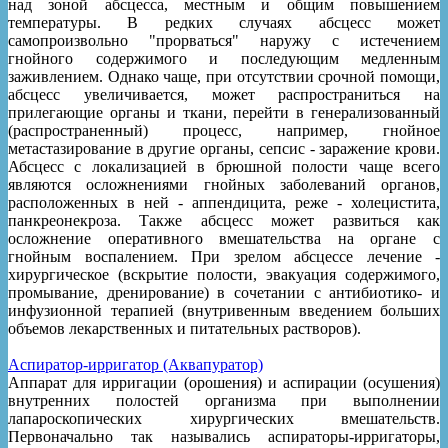
над зоной абсцесса, местным и общим повышением
температуры. В редких случаях абсцесс может
самопроизвольно "прорваться" наружу с истечением
гнойного содержимого и последующим медленным
заживлением. Однако чаще, при отсутствии срочной помощи,
абсцесс увеличивается, может распространиться на
прилегающие органы и ткани, перейти в генерализованный
(распространенный) процесс, например, гнойное
метастазирование в другие органы, сепсис - заражение крови.
Абсцесс с локализацией в брюшной полости чаще всего
являются осложнениями гнойных заболеваний органов,
расположенных в ней - аппендицита, реже - холецистита,
панкреонекроза. Также абсцесс может развиться как
осложнение оперативного вмешательства на органе с
гнойным воспалением. При зрелом абсцессе лечение -
хирургическое (вскрытие полости, эвакуация содержимого,
промывание, дренирование) в сочетании с антибиотико- и
инфузионной терапией (внутривенным введением больших
объемов лекарственных и питательных растворов).
Аспиратор-ирригатор (Аквапуратор)
Аппарат для ирригации (орошения) и аспирации (осушения)
внутренних полостей организма при выполнении
лапароскопических хирургических вмешательств.
Первоначально так назывались аспираторы-ирригаторы,