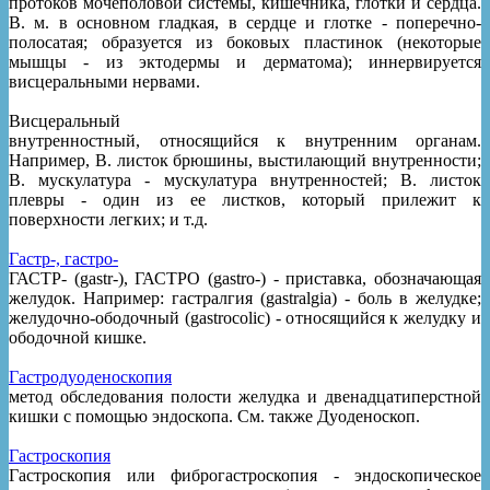
протоков мочеполовой системы, кишечника, глотки и сердца.
В. м. в основном гладкая, в сердце и глотке - поперечно-
полосатая; образуется из боковых пластинок (некоторые
мышцы - из эктодермы и дерматома); иннервируется
висцеральными нервами.
Висцеральный
внутренностный, относящийся к внутренним органам.
Например, В. листок брюшины, выстилающий внутренности;
В. мускулатура - мускулатура внутренностей; В. листок
плевры - один из ее листков, который прилежит к
поверхности легких; и т.д.
Гастр-, гастро-
ГАСТР- (gastr-), ГАСТРО (gastro-) - приставка, обозначающая
желудок. Например: гастралгия (gastralgia) - боль в желудке;
желудочно-ободочный (gastrocolic) - относящийся к желудку и
ободочной кишке.
Гастродуоденоскопия
метод обследования полости желудка и двенадцатиперстной
кишки с помощью эндоскопа. См. также Дуоденоскоп.
Гастроскопия
Гастроскопия или фиброгастроскопия - эндоскопическое