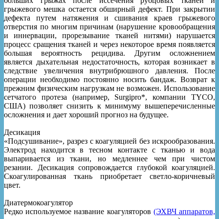
больших грыжах после иссечения рубцовых тканей и
грыжевого мешка остается обширный дефект. При закрытии
дефекта путем натяжения и сшивания краев грыжевого
отверстия по многим причинам (нарушение кровообращения
и иннервации, прорезывание тканей нитями) нарушается
процесс сращения тканей и через некоторое время появляется
большая вероятность рецидива. Другим осложнением
является дыхательная недостаточность, которая возникает в
следствие увеличения внутрибрюшного давления. После
операции необходимо постоянно носить бандаж. Возврат к
прежним физическим нагрузкам не возможен. Использование
сетчатого протеза (например, Surgipro*, компании TYCO,
США) позволяет снизить к минимуму вышеперечисленные
осложнения и дает хороший прогноз на будущее.
Десикация
«Подсушивание», разрез с коагуляцией без искрообразования.
Электрод находится в тесном контакте с тканью и вода
выпаривается из ткани, но медленнее чем при чистом
резании. Десикация сопровождается глубокой коагуляцией.
Скоагулированная ткань приобретает светло-коричневый
цвет.
Диатермокоагулятор
Редко используемое название коагуляторов
(ЭХВЧ аппаратов,