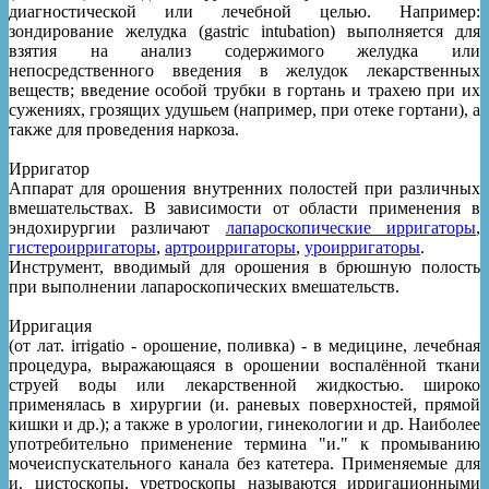
диагностической или лечебной целью. Например:
зондирование желудка (gastric intubation) выполняется для
взятия на анализ содержимого желудка или
непосредственного введения в желудок лекарственных
веществ; введение особой трубки в гортань и трахею при их
сужениях, грозящих удушьем (например, при отеке гортани), а
также для проведения наркоза.
Ирригатор
Аппарат для орошения внутренних полостей при различных
вмешательствах. В зависимости от области применения в
эндохирургии различают
лапароскопические ирригаторы
,
гистероирригаторы
,
артроирригаторы
,
уроирригаторы
.
Инструмент, вводимый для орошения в брюшную полость
при выполнении лапароскопических вмешательств.
Ирригация
(от лат. irrigatio - орошение, поливка) - в медицине, лечебная
процедура, выражающаяся в орошении воспалённой ткани
струей воды или лекарственной жидкостью. широко
применялась в хирургии (и. раневых поверхностей, прямой
кишки и др.); а также в урологии, гинекологии и др. Наиболее
употребительно применение термина "и." к промыванию
мочеиспускательного канала без катетера. Применяемые для
и. цистоскопы, уретроскопы называются ирригационными