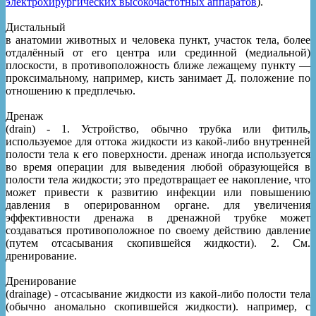
электрохирургических высокочастотных аппаратов
).
Дистальный
в анатомии животных и человека пункт, участок тела, более
отдалённый от его центра или срединной (медиальной)
плоскости, в противоположность ближе лежащему пункту —
проксимальному, например, кисть занимает Д. положение по
отношению к предплечью.
Дренаж
(drain) - 1. Устройство, обычно трубка или фитиль,
используемое для оттока жидкости из какой-либо внутренней
полости тела к его поверхности. дренаж иногда используется
во время операции для выведения любой образующейся в
полости тела жидкости; это предотвращает ее накопление, что
может привести к развитию инфекции или повышению
давления в оперированном органе. для увеличения
эффективности дренажа в дренажной трубке может
создаваться противоположное по своему действию давление
(путем отсасывания скопившейся жидкости). 2. См.
дренирование.
Дренирование
(drainage) - отсасывание жидкости из какой-либо полости тела
(обычно аномально скопившейся жидкости). например, с