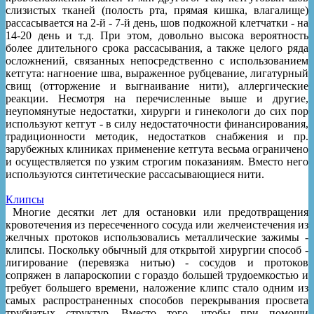
слизистых тканей (полость рта, прямая кишка, влагалище)
рассасывается на 2-й - 7-й день, шов подкожной клетчатки - на
14-20 день и т.д. При этом, довольно высока вероятность
более длительного срока рассасывания, а также целого ряда
осложнений, связанных непосредственно с использованием
кетгута: нагноение шва, выраженное рубцевание, лигатурный
свищ (отторжение и выгнаивание нити), аллергические
реакции. Несмотря на перечисленные выше и другие,
неупомянутые недостатки, хирурги и гинекологи до сих пор
используют кетгут - в силу недостаточности финансирования,
традиционности методик, недостатков снабжения и пр.
зарубежных клиниках применение кетгута весьма ограничено
и осуществляется по узким строгим показаниям. Вместо него
используются синтетические рассасывающиеся нити.
Клипсы
Многие десятки лет для остановки или предотвращения
кровотечения из пересеченного сосуда или желчеистечения из
желчных протоков использовались металлические зажимы -
клипсы. Поскольку обычный для открытой хирургии способ -
лигирование (перевязка нитью) - сосудов и протоков
сопряжен в лапароскопии с гораздо большей трудоемкостью и
требует большего времени, наложение клипс стало одним из
самых распространенных способов перекрывания просвета
трубчатых структур. Вместо того, чтобы при помощи