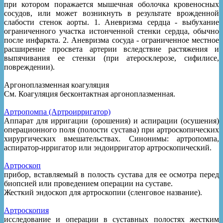
при котором поражается мышечная оболочка кровеносных
сосудов, или может возникнуть в результате врожденной
слабости стенок аорты. 1. Аневризма сердца - выбухание
ограниченного участка истонченной стенки сердца, обычно
после инфаркта. 2. Аневризма сосуда - ограниченное местное
расширение просвета артерии вследствие растяжения и
выпячивания ее стенки (при атеросклерозе, сифилисе,
повреждении).
Аргоноплазменная коагуляция
См. Коагуляция бесконтактная аргоноплазменная.
Артропомпа (Артроирригатор)
Аппарат для ирригации (орошения) и аспирации (осушения)
операционного поля (полости сустава) при артроскопических
хирургических вмешательствах. Синонимы: артропомпа,
аспиратор-ирригатор или эндоирригатор артроскопический.
Артроскоп
прибор, вставляемый в полость сустава для ее осмотра перед
биопсией или проведением операции на суставе.
Жесткий эндоскоп для артроскопии (сленговое название).
Артроскопия
исследование и операции в суставных полостях жестким