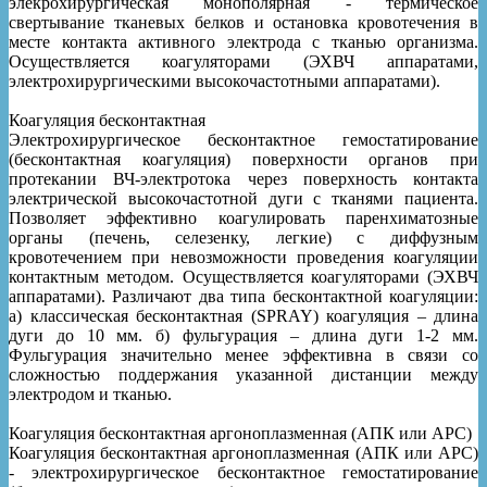
элекрохирургическая монополярная - термическое
свертывание тканевых белков и остановка кровотечения в
месте контакта активного электрода с тканью организма.
Осуществляется коагуляторами (ЭХВЧ аппаратами,
электрохирургическими высокочастотными аппаратами).
Коагуляция бесконтактная
Электрохирургическое бесконтактное гемостатирование
(бесконтактная коагуляция) поверхности органов при
протекании ВЧ-электротока через поверхность контакта
электрической высокочастотной дуги с тканями пациента.
Позволяет эффективно коагулировать паренхиматозные
органы (печень, селезенку, легкие) с диффузным
кровотечением при невозможности проведения коагуляции
контактным методом. Осуществляется коагуляторами (ЭХВЧ
аппаратами). Различают два типа бесконтактной коагуляции:
а) классическая бесконтактная (SPRAY) коагуляция – длина
дуги до 10 мм. б) фульгурация – длина дуги 1-2 мм.
Фульгурация значительно менее эффективна в связи со
сложностью поддержания указанной дистанции между
электродом и тканью.
Коагуляция бесконтактная аргоноплазменная (АПК или APC)
Коагуляция бесконтактная аргоноплазменная (АПК или APC)
- электрохирургическое бесконтактное гемостатирование