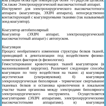
коагуляции белка при температуре более 70 градусов Цельсия.
См.также Электрохирургический высокочастотный аппарат.
Инструмент для электрохирургического высокочастотного
аппарата (коагулятора, ЭХВЧ аппарата), непосредственно
контактирующий с коагулируемыми тканями (так называемый
зонд-коагулятор).
Коагулятор автобиполярный
Коагулятор (ЭХВЧ аппарат, электрохирургический
высокочастотный аппарат) с автопуском.
Коагуляция
Процесс необратимого изменения структуры белков тканей,
приводящий к девитализации под воздействием физико-
химических факторов (в физиологии).
Гемостатирование кровоточащих тканей коагулятором (в
малоинвазивной хирургии). Различают следующие способы
коагуляции по типу воздействия на ткани: а) коагуляция
акустическая (ультразвуковая); б) коагуляция
элекрохирургическая биполярная - термическое свертывание
тканевых белков и остановка кровотечения в локальном
участке ткани организма между электродами биполярного
электрохирургического инструмента. Осуществляется
коагуляторами (ЭХВЧ аппаратами, электрохирургическими
высокочастотными аппаратами). в) коагуляция