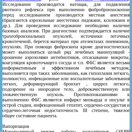
Исследование производится натощак, для подавления
рвотного рефлекса при выполнении фибробронхоскопии
перед исследованием производится местная анестезия
(брызгаются аэрозольные анестетики лидокаин, ксилокаин и
др.). Для проведения исследование необходимо наличие
базовых анализов. При диагностике подтверждается наличие
трахеобронхиальных опухолей, источники легочных
кровотечений, берется материал при ателектазах пневмонии,
опухолях. При помощи фиброскопа кроме диагностических
может выполняться целый ряд лечебных манипуляций -
орошение аэрозолями антибиотиков, отсасывание мокроты,
коагуляция кровоточащего сосуда и т.п. ФБС является весьма
информативным и эффективном лечебным методом,
выполняется при таких заболеваниях, как гипоплазия легкого,
поликистоз, инфекционные или воспалительные заболевания
легких, деформирующий бронхит , цирроз легкого,
подозрение на инородное тело, доброкачественную или
злокачественную опухоль. Противопоказаниями к
выполнению ФБС являются инфаркт миокарда и инсульт в
острой стадии, инфекционный гепатит, сердечно-сосудистая и
сердечно-легочная недостаточность III степени, тяжелое
общее состояние пациента.
Вапоризация
Монополярный режим работы коагуляторов (ЭХВЧ