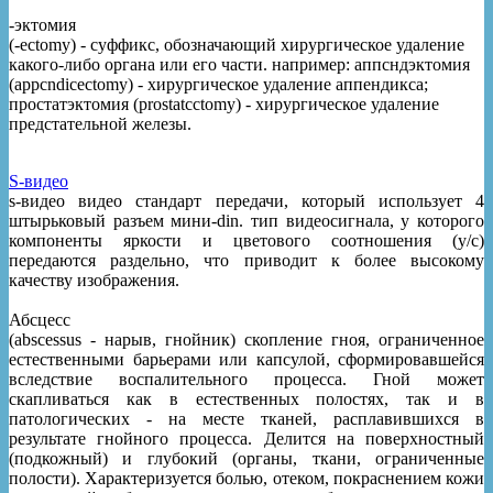
-эктомия
(-ectomy) - суффикс, обозначающий хирургическое удаление
какого-либо органа или его части. например: аппсндэктомия
(appcndicectomy) - хирургическое удаление аппендикса;
простатэктомия (prostatcctomy) - хирургическое удаление
предстательной железы.
S-видео
s-видео видео стандарт передачи, который использует 4
штырьковый разъем мини-din. тип видеосигнала, у которого
компоненты яркости и цветового соотношения (y/c)
передаются раздельно, что приводит к более высокому
качеству изображения.
Абсцесс
(abscessus - нарыв, гнойник) скопление гноя, ограниченное
естественными барьерами или капсулой, сформировавшейся
вследствие воспалительного процесса. Гной может
скапливаться как в естественных полостях, так и в
патологических - на месте тканей, расплавившихся в
результате гнойного процесса. Делится на поверхностный
(подкожный) и глубокий (органы, ткани, ограниченные
полости). Характеризуется болью, отеком, покраснением кожи