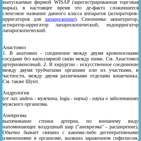
выпускаемые фирмой WISAP (зарегистрированная торговая
марка), в настоящее время это де-факто сложившееся
сленговое название данного класса аппаратов (аспираторов-
ирригаторов для
лапароскопии
). Синонимы: аквапуратор,
аспиратор-ирригатор лапароскопический, эндоирригатор
лапароскопический.
Анастомоз
1. В анатомии - соединение между двумя кровеносными
сосудами без капиллярной связи между ними. См. Анастомоз
артериовенозный. 2. В хирургии - искусственное соединение
между двумя трубчатыми органами или их участками, в
частности, между двумя различными отделами кишечника.
См. также Шунт.
Андрология
(от лат. andros - мужчина, logia - наука) - наука о заболеваниях
мужского организма.
Аневризма
выпячивание стенки артерии, по внешнему виду
напоминающее воздушный шар ("аневризма" - расширение).
Обычно бывает связано с какими-либо дегенеративными
изменениями в организме, вызвано заражением сифилисом,