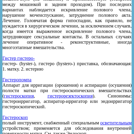
между мошонкой и задним проходом). При последних
вариантах наблюдается искривление полового члена,
нарушение мочеиспускание, затруднение полового акта.
Лечение. Головчатая форма гипоспадии, как правило, не
нуждается в хирургическом лечении, за исключением случаев,
когда имеется выраженное искривление полового члена,
затрудняющее сексуальные контакты. В остальных случаях
лечение оперативное - реконструктивные, иногда
многоэтапные вмешательства.
Гистер гистеро-
гистер- (hyster-), гистеро (hystero-) приставка, обозначающая:
1. матку. 2. истерию
Гистеропомпа
Аппарат для ирригации (орошения) и аспирации (осушения)
полости матки при гистероскопических вмешательствах
(
гистероскопия
,
гистерорезектоскопия
). Синонимы:
гистероирригатор, аспиратор-ирригатор или эндоирригатор
гистероскопический.
Гистероскоп
полый инструмент, снабженный специальным
осветительным
устройством; применяется для обследования внутренней
поверхности матки. См. также Эндоскоп.