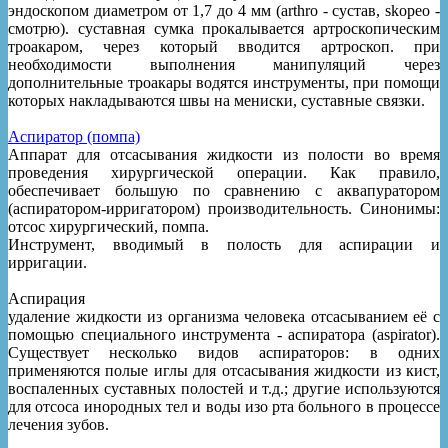
эндоскопом диаметром от 1,7 до 4 мм (arthro - сустав, skopeo -
смотрю). суставная сумка прокалывается артроскопическим
троакаром, через который вводится артроскоп. при
необходимости выполнения манипуляций через
дополнительные троакары водятся инструменты, при помощи
которых накладываются швы на мениски, суставные связки.
Аспиратор (помпа)
Аппарат для отсасывания жидкости из полости во время
проведения хирургической операции. Как правило,
обеспечивает большую по сравнению с аквапуратором
(аспиратором-ирригатором) производительность. Синонимы:
отсос хирургический, помпа.
Инструмент, вводимый в полость для аспирации и
ирригации.
Аспирация
удаление жидкости из организма человека отсасыванием её с
помощью специального инструмента - аспиратора (aspirator).
Существует несколько видов аспираторов: в одних
применяются полые иглы для отсасывания жидкости из кист,
воспаленных суставных полостей и т.д.; другие используются
для отсоса инородных тел и воды изо рта больного в процессе
лечения зубов.