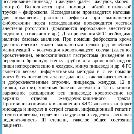
исследование пищевода и желудка (gaster - желудок, skopeo -
смотрю). Выполняется при помощи гибкой оптической
трубки - фиброскопа. Исследование производится натощак,
для подавления рвотного рефлекса при выполнении
фиброскопии перед исследованием производится местная
анестезия ротоглотки (брызгаются аэрозольные анестетики
лидокаин, ксилокаин и др.). Для проведения ФГС необходимо
наличие базовых анализов. При помощи фиброскопа кроме
диагностических может выполняться целый ряд лечебных
манипуляций - коагуляция кровоточащего сосуда (язвенное
кровотечение), эндоскопическая гастростома (выведение на
переднюю брюшную стенку трубки для временной подачи
пищи непосредственно в желудок, минуя пищевод) и др. ФГС
является весьма информативным методом и с ее помощи
могут быть поставлены такие диагнозы, как злокачественные
и доброкачественные опухоли, пищевода, желудка, 12 п.
кишки; гастрит, язвенная болезнь желудка и 12 п. кишки;
варикозное расширение вен пищевода; кровотечение из
верхних отделов желудочно-кишечного тракта.
Противопоказаниями к выполнению ФГС являются инфаркт
миокарда и инсульт в острой стадии, инфекционный гепатит,
стеноз пищевода, сердечно - сосудистая и сердечно - легочная
недостаточность III степени, тяжелое общее состояние
пациента.